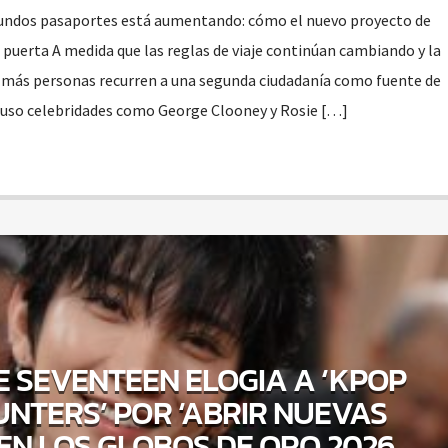
undos pasaportes está aumentando: cómo el nuevo proyecto de
a puerta A medida que las reglas de viaje continúan cambiando y la
, más personas recurren a una segunda ciudadanía como fuente de
cluso celebridades como George Clooney y Rosie […]
 SEVENTEEN ELOGIA A ‘KPOP
NTERS’ POR ‘ABRIR NUEVAS
EN LOS GLOBOS DE ORO 2026