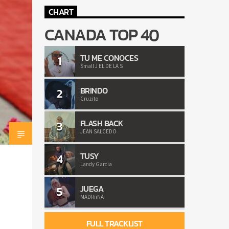
CHART
CANADA TOP 40
TU ME CONOCES
1
Small J EL DE LA S
BRINDO
2
Cruzito
FLASH BACK
3
JEAN SALCEDO
TUSY
4
Landy Garcia
JUEGA
5
MADRiiNA
FULL TRACKLIST