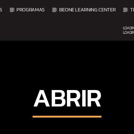
S
PROGRAMAS
BEONE LEARNING CENTER
T
LOADI
LOADI
CURRENT SHOW
UP
BEATS URBANOS
11:00 AM
1:00 PM
ABRIR