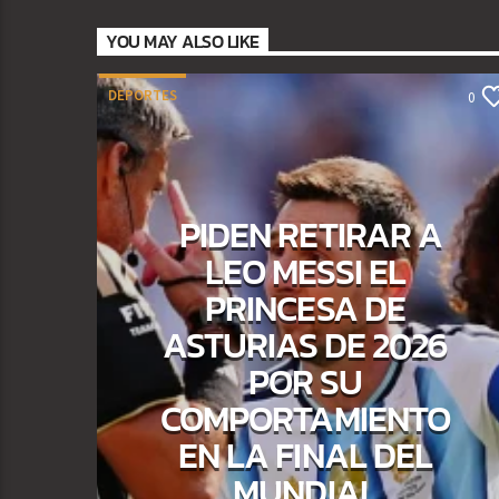
YOU MAY ALSO LIKE
DEPORTES
0
PIDEN RETIRAR A
LEO MESSI EL
PRINCESA DE
ASTURIAS DE 2026
POR SU
COMPORTAMIENTO
EN LA FINAL DEL
MUNDIAL