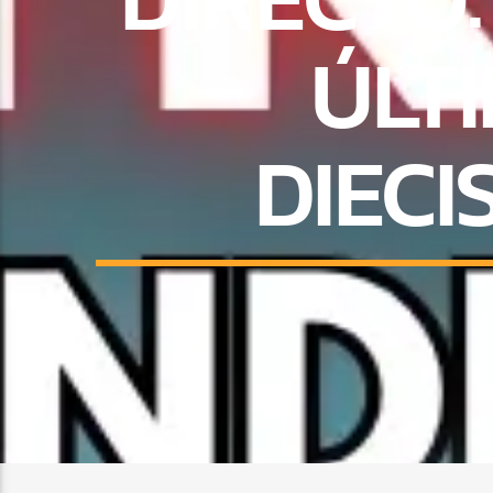
ÚLT
DIECI