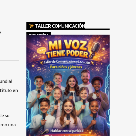
TALLER COMUNICACIÓN
A
LOCUCIÓN
Mundial
título en
de su
como una