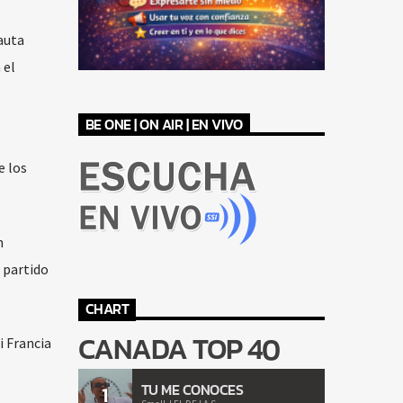
auta
 el
BE ONE | ON AIR | EN VIVO
e los
n
 partido
CHART
CANADA TOP 40
i Francia
TU ME CONOCES
1