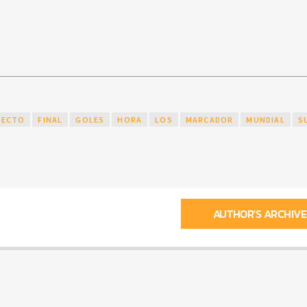
RECTO
FINAL
GOLES
HORA
LOS
MARCADOR
MUNDIAL
S
AUTHOR'S ARCHIVE