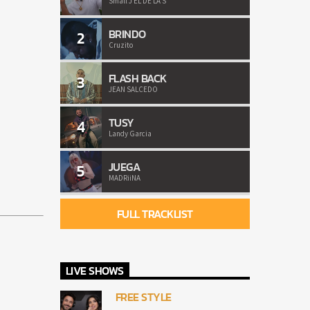
Small J EL DE LA S
BRINDO
2
Cruzito
FLASH BACK
3
JEAN SALCEDO
TUSY
4
Landy Garcia
JUEGA
5
MADRiiNA
FULL TRACKLIST
LIVE SHOWS
FREE STYLE