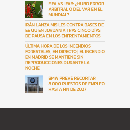
FIFA VS. IFAB: ¿HUBO ERROR
ARBITRAL O DEL VAR EN EL
MUNDIAL?
IRÁN LANZA MISILES CONTRA BASES DE
EE UU EN JORDANIA TRAS CINCO DÍAS
DE PAUSA EN LOS ENFRENTAMIENTOS
ÚLTIMA HORA DE LOS INCENDIOS
FORESTALES, EN DIRECTO | EL INCENDIO
EN MADRID SE MANTIENE SIN
REPRODUCCIONES DURANTE LA
NOCHE
BMW PREVÉ RECORTAR
8.000 PUESTOS DE EMPLEO
HASTA FIN DE 2027