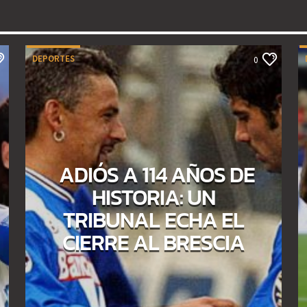
DEPORTES
0
ADIÓS A 114 AÑOS DE
HISTORIA: UN
TRIBUNAL ECHA EL
CIERRE AL BRESCIA