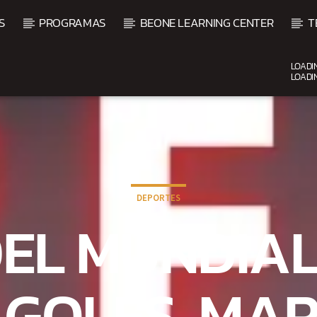
S
PROGRAMAS
BEONE LEARNING CENTER
T
LOADI
LOADI
CURRENT SHOW
BACHATA Y VALLENATO
9:00 AM
11:00 AM
DEPORTES
EL MUNDIAL
: GOLES, MA