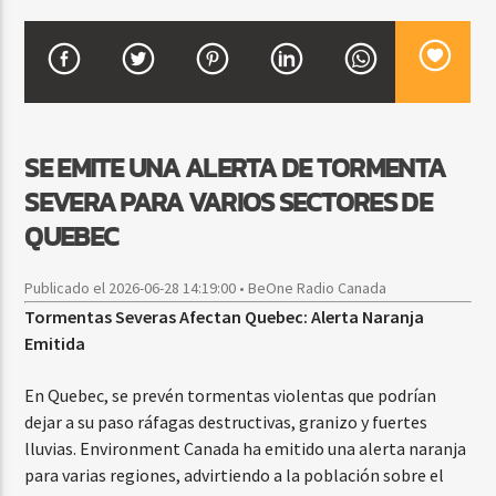
CURRENT SHOW
BACHATA Y VALLENATO
9:00 AM
11:00 AM
SE EMITE UNA ALERTA DE TORMENTA
SEVERA PARA VARIOS SECTORES DE
QUEBEC
Beone Radio
Publicado el 2026-06-28 14:19:00 • BeOne Radio Canada
Tormentas Severas Afectan Quebec: Alerta Naranja
Emitida
En Quebec, se prevén tormentas violentas que podrían
dejar a su paso ráfagas destructivas, granizo y fuertes
lluvias. Environment Canada ha emitido una alerta naranja
para varias regiones, advirtiendo a la población sobre el