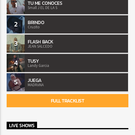
TU ME CONOCES
1
Small J EL DE LA S
BRINDO
2
Cruzito
FLASH BACK
3
JEAN SALCEDO
TUSY
4
Landy Garcia
JUEGA
5
MADRiiNA
FULL TRACKLIST
LIVE SHOWS