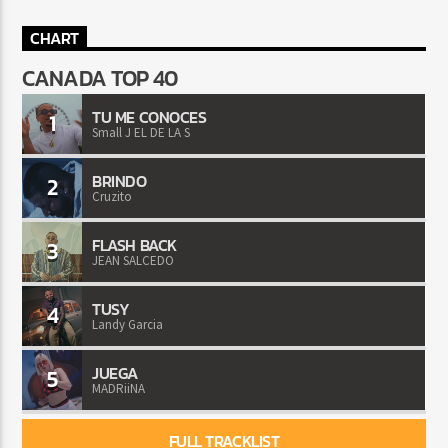
CHART
CANADA TOP 40
TU ME CONOCES
1
Small J EL DE LA S
BRINDO
2
Cruzito
FLASH BACK
3
JEAN SALCEDO
TUSY
4
Landy Garcia
JUEGA
5
MADRiiNA
FULL TRACKLIST