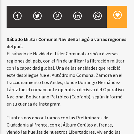
CURRENT SHOW
TROPICAL RELAJADO
Sábado Militar Comunal Navideño llegó a varias regiones
3:00 AM
6:00 AM
del país
El sábado de Navidad el Líder Comunal arribó a diversas
regiones del país, con el fin de unificar la filtración militar
con la capacidad global. Una de las entidades que recibió
Beone Radio
este despliegue fue el Autódromo Comunal Zamora en el
fraccionamiento Los Andes, donde Domingo Hernández
Lárez fue el comandante operativo decisivo del Operativo
Nacional Bolivariano Petróleo (Ceofanb), según informó
en su cuenta de Instagram.
“Juntos nos encontramos con las Preliminares de
Ciudadanía al frente, con el Álbum Cerúleo al frente,
viendo las huellas de nuestros Libertadores, viviendo las