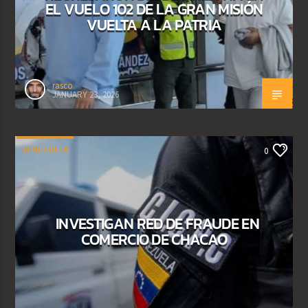
EL VUELO 102 DE LA GRAN MISIÓN
VUELTA A LA PATRIA
rasco
JANUARY 23, 2026
VENEZUELA
0
INVESTIGAN RED DE FRAUDE EN
COMERCIO DE CHACAO