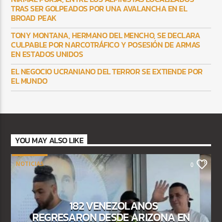
TRAS SER GOLPEADOS POR UNA AVALANCHA EN EL
BROAD PEAK
TONY MONTANA, HERMANO DEL MENCHO, SE DECLARA
CULPABLE POR NARCOTRÁFICO Y POSESIÓN DE ARMAS
EN ESTADOS UNIDOS
EL NEGOCIO UCRANIANO DEL TERROR SE EXTIENDE POR
EL MUNDO
YOU MAY ALSO LIKE
NOTICIAS
0
182 VENEZOLANOS
REGRESARON DESDE ARIZONA EN