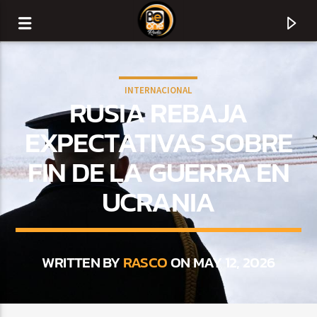
INTERNACIONAL
RUSIA REBAJA
EXPECTATIVAS SOBRE
FIN DE LA GUERRA EN
UCRANIA
WRITTEN BY
RASCO
ON MAY 12, 2026
CURRENT TRACK
TITLE
ARTIST