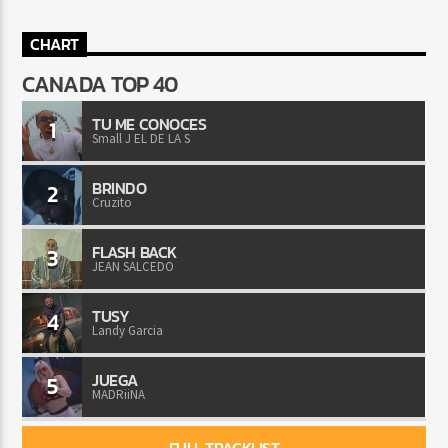
CHART
CANADA TOP 40
TU ME CONOCES
1
Small J EL DE LA S
BRINDO
2
Cruzito
FLASH BACK
3
JEAN SALCEDO
TUSY
4
Landy Garcia
JUEGA
5
MADRiiNA
FULL TRACKLIST