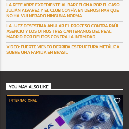
LA RFEF ABRE EXPEDIENTE AL BARCELONA POR EL CASO
JULIÁN ALVAREZ Y EL CLUB CONFÍA EN DEMOSTRAR QUE
NO HA VULNERADO NINGUNA NORMA
LA JUEZ DESESTIMA ANULAR EL PROCESO CONTRA RAÚL
ASENCIO Y LOS OTROS TRES CANTERANOS DEL REAL
MADRID POR DELITOS CONTRA LA INTIMIDAD
VIDEO: FUERTE VIENTO DERRIBA ESTRUCTURA METÁLICA
SOBRE UNA FAMILIA EN BRASIL
YOU MAY ALSO LIKE
INTERNACIONAL
0