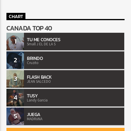
CHART
CANADA TOP 40
TU ME CONOCES
1
Small J EL DE LA S
BRINDO
2
Cruzito
FLASH BACK
3
JEAN SALCEDO
TUSY
4
Landy Garcia
JUEGA
5
MADRiiNA