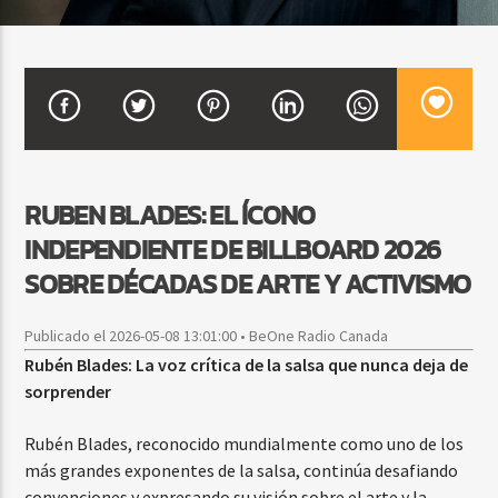
CURRENT SHOW
BALADAS Y VALLENATO
3:00 PM
5:00 PM
RUBEN BLADES: EL ÍCONO
INDEPENDIENTE DE BILLBOARD 2026
Beone Radio
SOBRE DÉCADAS DE ARTE Y ACTIVISMO
Publicado el 2026-05-08 13:01:00 • BeOne Radio Canada
Rubén Blades: La voz crítica de la salsa que nunca deja de
sorprender
Rubén Blades, reconocido mundialmente como uno de los
más grandes exponentes de la salsa, continúa desafiando
convenciones y expresando su visión sobre el arte y la