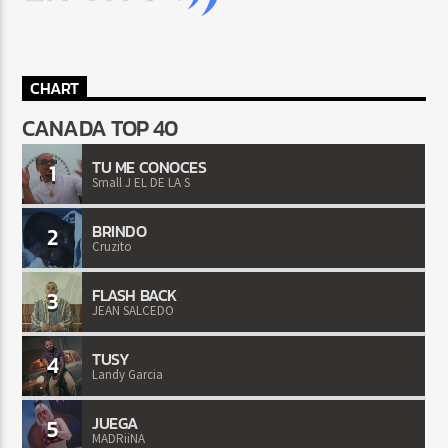
CHART
CANADA TOP 40
TU ME CONOCES
1
Small J EL DE LA S
BRINDO
2
Cruzito
FLASH BACK
3
JEAN SALCEDO
TUSY
4
Landy Garcia
JUEGA
5
MADRiiNA