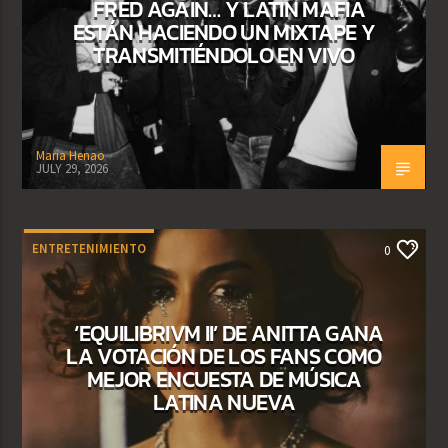
FRED AGAIN… Y LATIN MAFIA
ESTÁN HACIENDO UN MIXTAPE Y
TRANSMITIÉNDOLO EN VIVO
Maria Henao
JULY 29, 2026
ENTRETENIMIENTO
0
‘EQUILIBRIVM II’ DE ANITTA GANA
LA VOTACIÓN DE LOS FANS COMO
MEJOR ENCUESTA DE MÚSICA
LATINA NUEVA