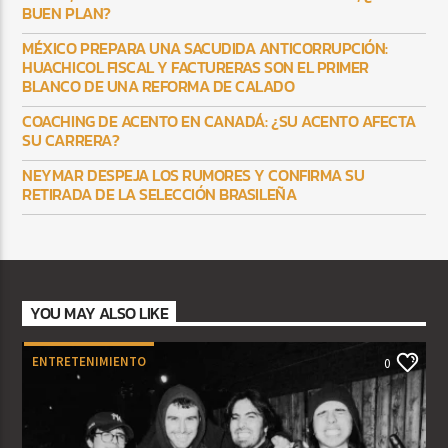
BUEN PLAN?
MÉXICO PREPARA UNA SACUDIDA ANTICORRUPCIÓN:
HUACHICOL FISCAL Y FACTURERAS SON EL PRIMER
BLANCO DE UNA REFORMA DE CALADO
COACHING DE ACENTO EN CANADÁ: ¿SU ACENTO AFECTA
SU CARRERA?
NEYMAR DESPEJA LOS RUMORES Y CONFIRMA SU
RETIRADA DE LA SELECCIÓN BRASILEÑA
YOU MAY ALSO LIKE
ENTRETENIMIENTO
0