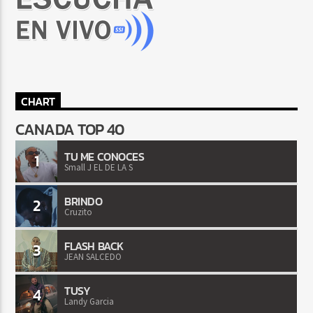
CHART
CANADA TOP 40
TU ME CONOCES
1
Small J EL DE LA S
BRINDO
2
Cruzito
FLASH BACK
3
JEAN SALCEDO
TUSY
4
Landy Garcia