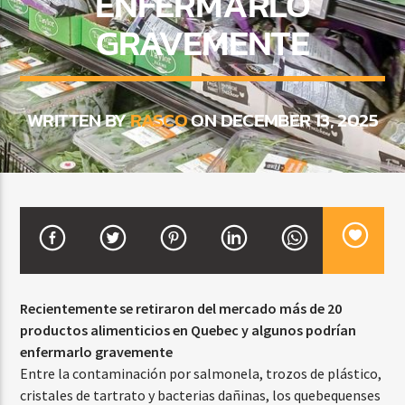
ENFERMARLO
GRAVEMENTE
CURRENT SHOW
BALADAS Y VALLENATO
WRITTEN BY
RASCO
ON DECEMBER 13, 2025
3:00 PM
5:00 PM
Beone Radio
Recientemente se retiraron del mercado más de 20
productos alimenticios en Quebec y algunos podrían
enfermarlo gravemente
Entre la contaminación por salmonela, trozos de plástico,
cristales de tartrato y bacterias dañinas, los quebequenses