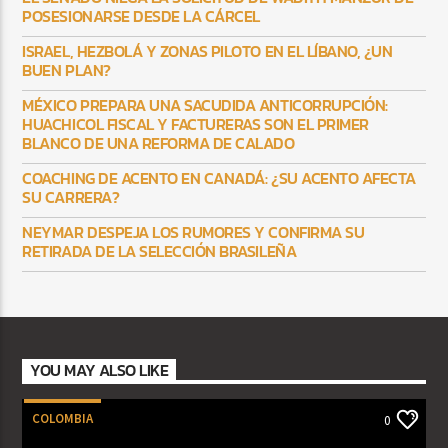
POSESIONARSE DESDE LA CÁRCEL
ISRAEL, HEZBOLÁ Y ZONAS PILOTO EN EL LÍBANO, ¿UN
BUEN PLAN?
MÉXICO PREPARA UNA SACUDIDA ANTICORRUPCIÓN:
HUACHICOL FISCAL Y FACTURERAS SON EL PRIMER
BLANCO DE UNA REFORMA DE CALADO
COACHING DE ACENTO EN CANADÁ: ¿SU ACENTO AFECTA
SU CARRERA?
NEYMAR DESPEJA LOS RUMORES Y CONFIRMA SU
RETIRADA DE LA SELECCIÓN BRASILEÑA
YOU MAY ALSO LIKE
COLOMBIA
0