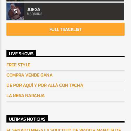
JUEGA
5
MADRiiNA
FULL TRACKLIST
LIVE SHOWS
FREE STYLE
COMPRA VENDE GANA
DE POR AQUÍ Y POR ALLÁ CON TACHA
LA MESA NARANJA
ULTIMAS NOTICIAS
EL SENADO NIEGA LA SOLICITUD DE WADITH MANZUR DE