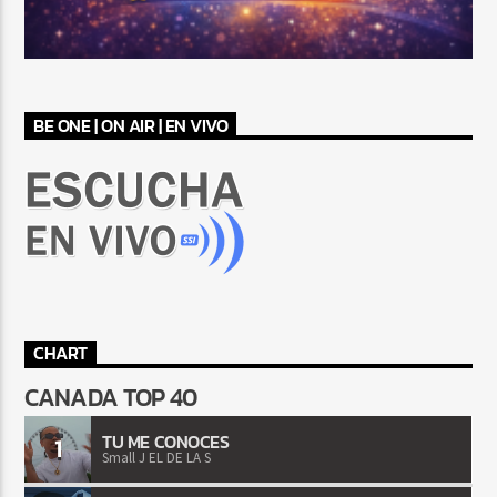
BE ONE | ON AIR | EN VIVO
CHART
CANADA TOP 40
TU ME CONOCES
1
Small J EL DE LA S