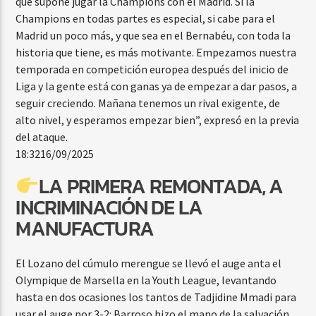
que supone jugar la Champions con el Madrid. Si la
Champions en todas partes es especial, si cabe para el
Madrid un poco más, y que sea en el Bernabéu, con toda la
historia que tiene, es más motivante. Empezamos nuestra
temporada en competición europea después del inicio de
Liga y la gente está con ganas ya de empezar a dar pasos, a
seguir creciendo. Mañana tenemos un rival exigente, de
alto nivel, y esperamos empezar bien”, expresó en la previa
del ataque.
18:32
16/09/2025
LA PRIMERA REMONTADA, A
INCRIMINACIÓN DE LA
MANUFACTURA
El Lozano del cúmulo merengue se llevó el auge anta el
Olympique de Marsella en la Youth League, levantando
hasta en dos ocasiones los tantos de Tadjidine Mmadi para
usar el auge por 3-2: Barroso hizo el mano de la salvación