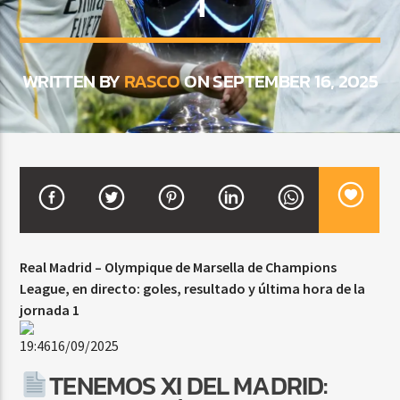
1
CURRENT SHOW
WRITTEN BY
RASCO
ON SEPTEMBER 16, 2025
DJ MIX
12:00 AM
2:00 AM
Beone Radio
Real Madrid – Olympique de Marsella de Champions
League, en directo: goles, resultado y última hora de la
jornada 1
19:46
16/09/2025
TENEMOS XI DEL MADRID: