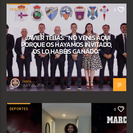
DEPORTES
0
JAVIER TEBAS: “NO VENÍS AQUÍ
PORQUE OS HAYAMOS INVITADO,
OS LO HABÉIS GANADO”
rasco
JULY 28, 2026
DEPORTES
0