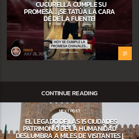
CUCURELLA CUMPLE SU
PROMESA… ¡SE TATÚA LA CARA
DE DE LA FUENTE!
rasco
JULY 28, 2026
CONTINUE READING
NEXT POST
EL LEGADO DE LAS 15 CIUDADES
PATRIMONIO DE LA HUMANIDAD
DESLUMBRA A MILES DE VISITANTES |