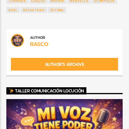
JORNADA
LEAGUE
MADRID
MARSELLA
OLYMPIQUE
REAL
RESULTADO
ÚLTIMA
AUTHOR
RASCO
AUTHOR'S ARCHIVE
TALLER COMUNICACIÓN LOCUCIÓN