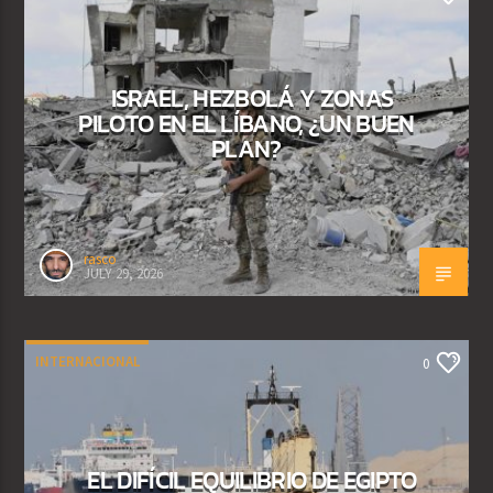
ISRAEL, HEZBOLÁ Y ZONAS
PILOTO EN EL LÍBANO, ¿UN BUEN
PLAN?
rasco
JULY 29, 2026
INTERNACIONAL
0
EL DIFÍCIL EQUILIBRIO DE EGIPTO