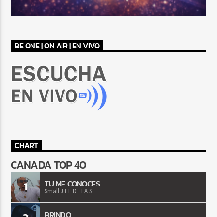
BE ONE | ON AIR | EN VIVO
CHART
CANADA TOP 40
TU ME CONOCES
1
Small J EL DE LA S
BRINDO