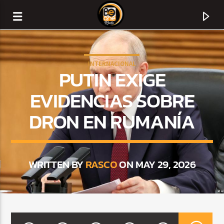
INTERNACIONAL
PUTIN EXIGE
EVIDENCIAS SOBRE
DRON EN RUMANÍA
WRITTEN BY
RASCO
ON MAY 29, 2026
CURRENT TRACK
TITLE
ARTIST