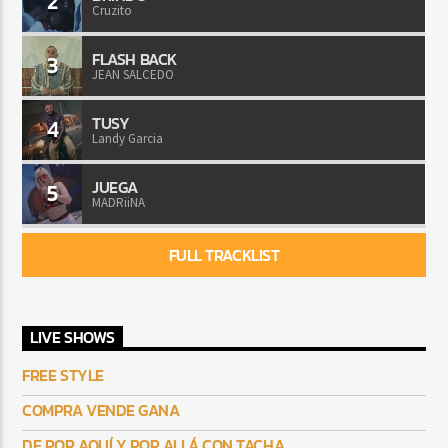
2
Cruzito
FLASH BACK
3
JEAN SALCEDO
TUSY
4
Landy Garcia
JUEGA
5
MADRiiNA
FULL TRACKLIST
LIVE SHOWS
FREE STYLE
COMPRA VENDE GANA
DE POR AQUÍ Y POR ALLÁ CON TACHA