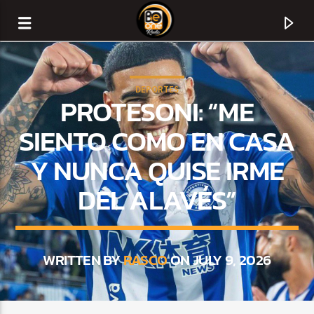
DEPORTES
PROTESONI: “ME
SIENTO COMO EN CASA
Y NUNCA QUISE IRME
DEL ALAVÉS”
WRITTEN BY
RASCO
ON JULY 9, 2026
CURRENT TRACK
TITLE
ARTIST