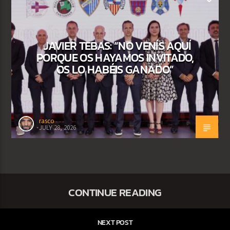
JAVIER TEBAS: “NO VENÍS AQUÍ
PORQUE OS HAYAMOS INVITADO,
OS LO HABÉIS GANADO”
rasco
JULY 28, 2026
CONTINUE READING
NEXT POST