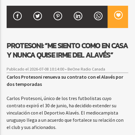
CURRENT SHOW
SALSA MATUTINA
6:00 AM
9:00 AM
PROTESONI: “ME SIENTO COMO EN CASA
Y NUNCA QUISE IRME DEL ALAVÉS”
Publicado el 2026-07-08 10:14:00 • BeOne Radio Canada
Beone Radio
Carlos Protesoni renueva su contrato con el Alavés por
dos temporadas
Carlos Protesoni, único de los tres futbolistas cuyo
contrato expiró el 30 de junio, ha decidido extender su
vinculación con el Deportivo Alavés. El mediocampista
uruguayo llega a un acuerdo que fortalece su relación con
el club y sus aficionados.