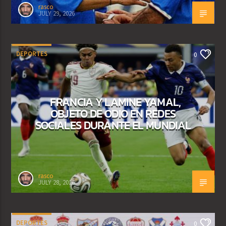
rasco
JULY 29, 2026
DEPORTES
0
FRANCIA Y LAMINE YAMAL,
OBJETO DE ODIO EN REDES
SOCIALES DURANTE EL MUNDIAL
rasco
JULY 28, 2026
DEPORTES
0