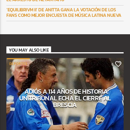
‘EQUILIBRIVM II’ DE ANITTA GANA LA VOTACIÓN DE LOS
FANS COMO MEJOR ENCUESTA DE MÚSICA LATINA NUEVA
YOU MAY ALSO LIKE
DEPORTES
0
ADIÓS A 114 AÑOS DE HISTORIA:
UN TRIBUNAL ECHA EL CIERRE AL
BRESCIA