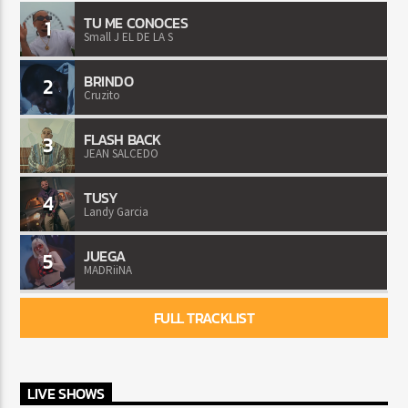
TU ME CONOCES
1
Small J EL DE LA S
BRINDO
2
Cruzito
FLASH BACK
3
JEAN SALCEDO
TUSY
4
Landy Garcia
JUEGA
5
MADRiiNA
FULL TRACKLIST
LIVE SHOWS