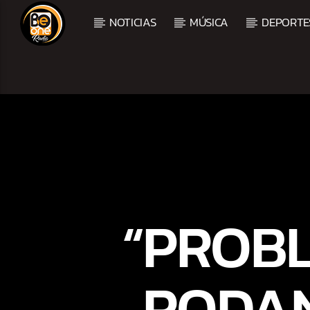
NOTICIAS
MÚSICA
DEPORTE
CURRENT TRACK
TITLE
ARTIST
CURRENT SHOW
BALADAS Y VALLENAT
“PROBL
2:00 PM
5:00 PM
RODAN