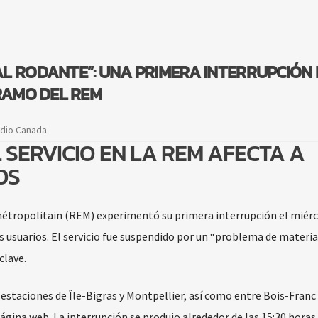
L RODANTE”: UNA PRIMERA INTERRUPCIÓN 
TRAMO DEL REM
adio Canada
 SERVICIO EN LA REM AFECTA A
OS
métropolitain (REM) experimentó su primera interrupción el miérc
s usuarios. El servicio fue suspendido por un “problema de materia
clave.
 estaciones de Île-Bigras y Montpellier, así como entre Bois-Franc
gina web. La interrupción se produjo alrededor de las 15:30 horas 