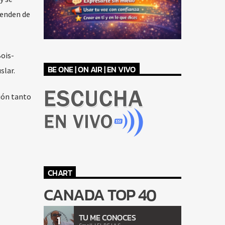
penden de
Bois-
BE ONE | ON AIR | EN VIVO
slar.
ción tanto
CHART
CANADA TOP 40
TU ME CONOCES
1