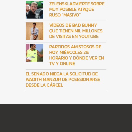
ZELENSKI ADVIERTE SOBRE
MUY POSIBLE ATAQUE
RUSO “MASIVO”
VÍDEOS DE BAD BUNNY
QUE TIENEN MIL MILLONES
DE VISITAS EN YOUTUBE
PARTIDOS AMISTOSOS DE
HOY, MIÉRCOLES 29:
HORARIO Y DÓNDE VER EN
TV Y ONLINE
EL SENADO NIEGA LA SOLICITUD DE
WADITH MANZUR DE POSESIONARSE
DESDE LA CÁRCEL