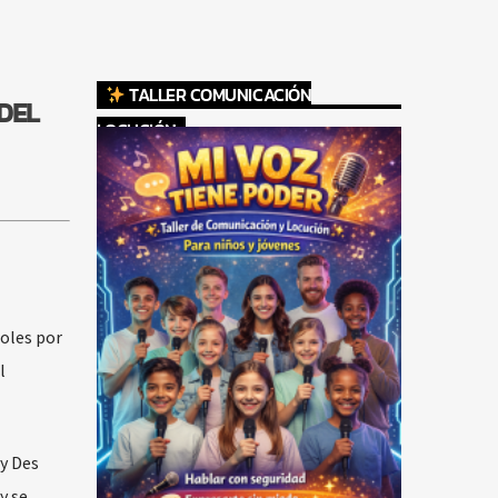
TALLER COMUNICACIÓN
DEL
LOCUCIÓN
oles por
l
 y Des
y se