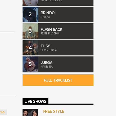
Small J EL DE LA S
BRINDO
2
Cruzito
FLASH BACK
3
JEAN SALCEDO
TUSY
4
Landy Garcia
JUEGA
5
MADRiiNA
FULL TRACKLIST
LIVE SHOWS
FREE STYLE
CIO