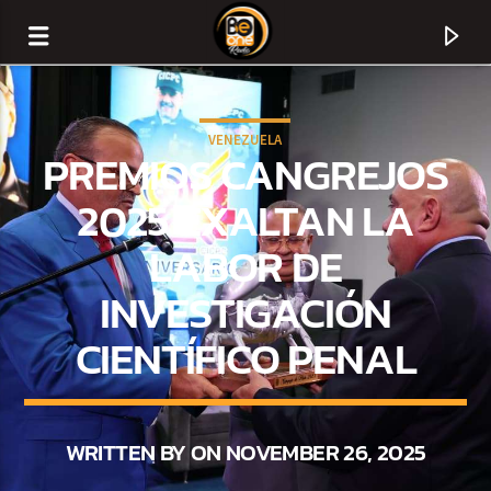
VENEZUELA
PREMIOS CANGREJOS
2025 EXALTAN LA
LABOR DE
INVESTIGACIÓN
CIENTÍFICO PENAL
CURRENT TRACK
TITLE
WRITTEN BY ON NOVEMBER 26, 2025
ARTIST