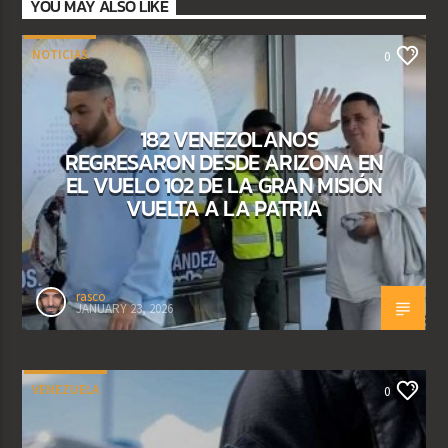
YOU MAY ALSO LIKE
NOTICIAS
0
182 VENEZOLANOS
REGRESARON DESDE ARIZONA EN
EL VUELO 102 DE LA GRAN MISIÓN
VUELTA A LA PATRIA
rasco
JANUARY 23, 2026
VENEZUELA
0