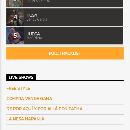
JEAN SALCEDO
TUSY
4
Landy Garcia
JUEGA
5
MADRiiNA
FULL TRACKLIST
LIVE SHOWS
FREE STYLE
COMPRA VENDE GANA
DE POR AQUÍ Y POR ALLÁ CON TACHA
LA MESA NARANJA