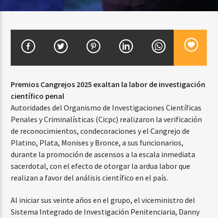
CURRENT SHOW
FIESTA DJ MIX
9:00 PM
12:00 AM
Premios Cangrejos 2025 exaltan la labor de investigación
científico penal
Autoridades del Organismo de Investigaciones Científicas
Penales y Criminalísticas (Cicpc) realizaron la verificación
Beone Radio
de reconocimientos, condecoraciones y el Cangrejo de
Platino, Plata, Monises y Bronce, a sus funcionarios,
durante la promoción de ascensos a la escala inmediata
sacerdotal, con el efecto de otorgar la ardua labor que
realizan a favor del análisis científico en el país.
Al iniciar sus veinte años en el grupo, el viceministro del
Sistema Integrado de Investigación Penitenciaria, Danny