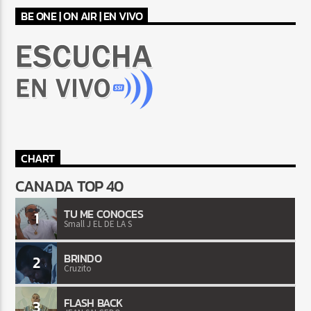
BE ONE | ON AIR | EN VIVO
CHART
CANADA TOP 40
TU ME CONOCES
1
Small J EL DE LA S
BRINDO
2
Cruzito
FLASH BACK
3