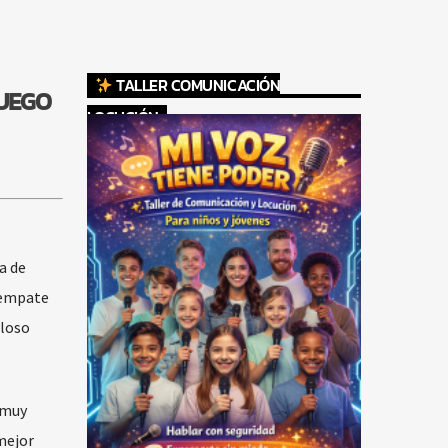
TALLER COMUNICACIÓN
JUEGO
LOCUCIÓN
a de
 empate
eloso
 muy
 mejor