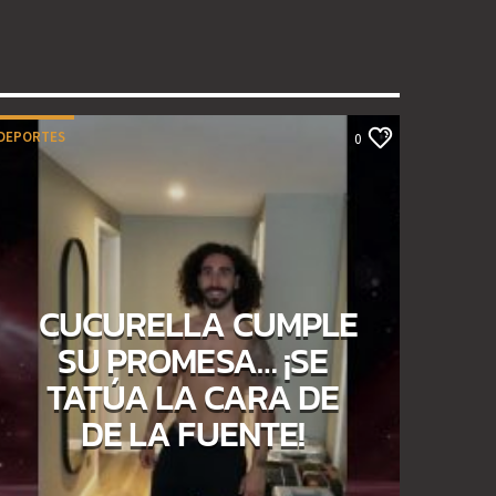
DEPORTES
0
CUCURELLA CUMPLE
SU PROMESA… ¡SE
TATÚA LA CARA DE
DE LA FUENTE!