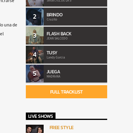
ntrarse
Small J EL DE LA S
BRINDO
2
Cruzito
do una de
FLASH BACK
3
el
JEAN SALCEDO
TUSY
4
Landy Garcia
JUEGA
5
MADRiiNA
FULL TRACKLIST
LIVE SHOWS
FREE STYLE