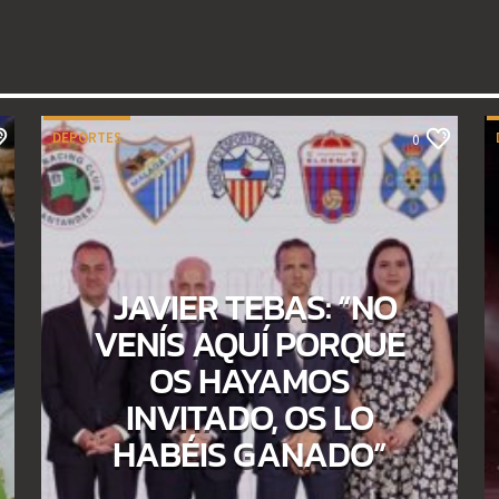
DEPORTES
0
JAVIER TEBAS: “NO
VENÍS AQUÍ PORQUE
OS HAYAMOS
INVITADO, OS LO
HABÉIS GANADO”