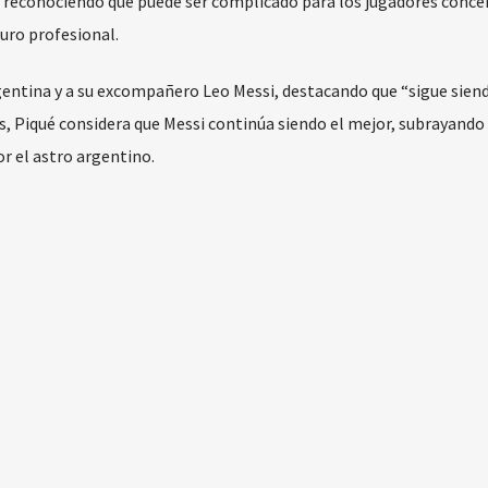
es, reconociendo que puede ser complicado para los jugadores conce
uro profesional.
argentina y a su excompañero Leo Messi, destacando que “sigue sien
os, Piqué considera que Messi continúa siendo el mejor, subrayando 
r el astro argentino.