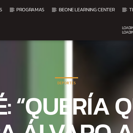
S
PROGRAMAS
BEONE LEARNING CENTER
T
LOADI
LOADI
CURRENT SHOW
FIESTA DJ MIX
9:00 PM
12:00 AM
DEPORTES
É: “QUERÍA Q
A ÁLVARO A