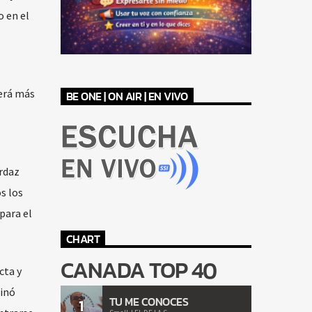
o en el
aerá más
BE ONE | ON AIR | EN VIVO
ordaz
s los
para el
CHART
CANADA TOP 40
cta y
pinó
TU ME CONOCES
1