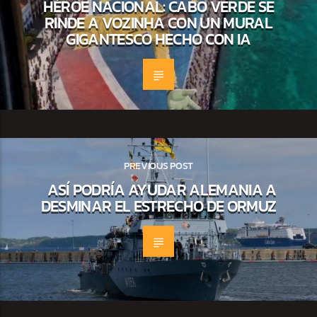
HÉROE NACIONAL: CABO VERDE SE
RINDE A VOZINHA CON UN MURAL
GIGANTESCO HECHO CON IA
PREVIOUS POST
ASÍ PODRÍA AYUDAR ALEMANIA A
DESMINAR EL ESTRECHO DE ORMUZ