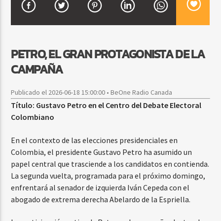
CURRENT SHOW
PETRO, EL GRAN PROTAGONISTA DE LA
DJ MIX
12:00 AM
2:00 AM
CAMPAÑA
Publicado el 2026-06-18 15:00:00 • BeOne Radio Canada
Título: Gustavo Petro en el Centro del Debate Electoral
Beone Radio
Colombiano
En el contexto de las elecciones presidenciales en
Colombia, el presidente Gustavo Petro ha asumido un
papel central que trasciende a los candidatos en contienda.
La segunda vuelta, programada para el próximo domingo,
enfrentará al senador de izquierda Iván Cepeda con el
abogado de extrema derecha Abelardo de la Espriella.