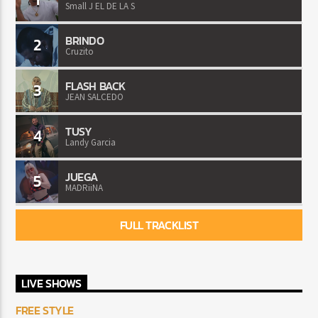
Small J EL DE LA S
BRINDO
2
Cruzito
FLASH BACK
3
JEAN SALCEDO
TUSY
4
Landy Garcia
JUEGA
5
MADRiiNA
FULL TRACKLIST
LIVE SHOWS
FREE STYLE