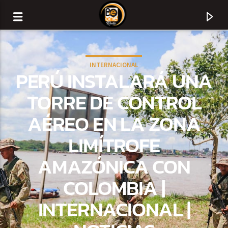
INTERNACIONAL
PERÚ INSTALARÁ UNA
TORRE DE CONTROL
AÉREO EN LA ZONA
LIMÍTROFE
AMAZÓNICA CON
COLOMBIA |
CURRENT TRACK
INTERNACIONAL |
TITLE
ARTIST