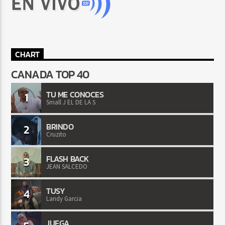
CHART
CANADA TOP 40
TU ME CONOCES
1
Small J EL DE LA S
BRINDO
2
Cruzito
FLASH BACK
3
JEAN SALCEDO
TUSY
4
Landy Garcia
JUEGA