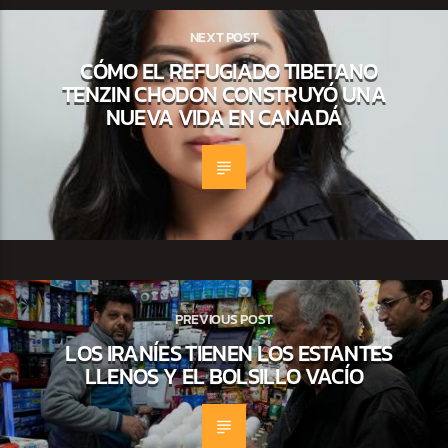
NEXT POST
CÓMO EL REFUGIADO TIBETANO
TENZIN CHODON CONSTRUYÓ UNA
NUEVA VIDA EN CANADÁ
PREVIOUS POST
LOS IRANÍES TIENEN LOS ESTANTES
LLENOS Y EL BOLSILLO VACÍO