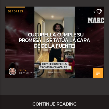
DEPORTES
0
CUCURELLA CUMPLE SU
PROMESA… ¡SE TATÚA LA CARA
DE DE LA FUENTE!
rasco
JULY 28, 2026
CONTINUE READING