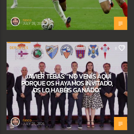
rasco
JULY 28, 2026
DEPORTES
0
JAVIER TEBAS: “NO VENÍS AQUÍ
PORQUE OS HAYAMOS INVITADO,
OS LO HABÉIS GANADO”
rasco
JULY 28, 2026