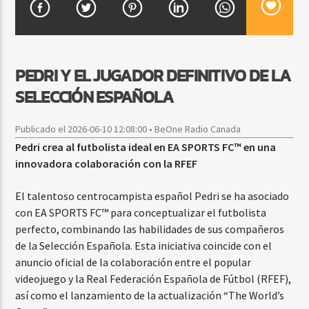
CURRENT SHOW
PEDRI Y EL JUGADOR DEFINITIVO DE LA
FIESTA DJ MIX
SELECCIÓN ESPAÑOLA
9:00 PM
12:00 AM
Publicado el 2026-06-10 12:08:00 • BeOne Radio Canada
Pedri crea al futbolista ideal en EA SPORTS FC™ en una
innovadora colaboración con la RFEF
Beone Radio
El talentoso centrocampista español Pedri se ha asociado
con EA SPORTS FC™ para conceptualizar el futbolista
perfecto, combinando las habilidades de sus compañeros
de la Selección Española. Esta iniciativa coincide con el
anuncio oficial de la colaboración entre el popular
videojuego y la Real Federación Española de Fútbol (RFEF),
así como el lanzamiento de la actualización “The World’s