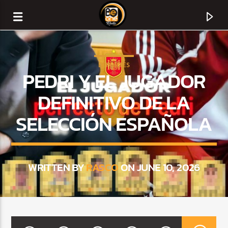
DEPORTES
PEDRI Y EL JUGADOR
DEFINITIVO DE LA
SELECCIÓN ESPAÑOLA
WRITTEN BY
RASCO
ON JUNE 10, 2026
CURRENT TRACK
TITLE
ARTIST