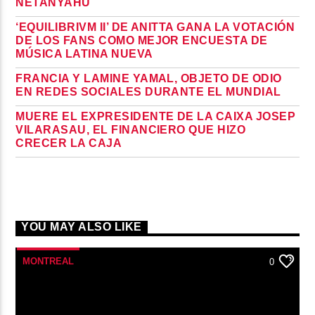
NETANYAHU
‘EQUILIBRIVM II’ DE ANITTA GANA LA VOTACIÓN
DE LOS FANS COMO MEJOR ENCUESTA DE
MÚSICA LATINA NUEVA
FRANCIA Y LAMINE YAMAL, OBJETO DE ODIO
EN REDES SOCIALES DURANTE EL MUNDIAL
MUERE EL EXPRESIDENTE DE LA CAIXA JOSEP
VILARASAU, EL FINANCIERO QUE HIZO
CRECER LA CAJA
YOU MAY ALSO LIKE
MONTREAL
0