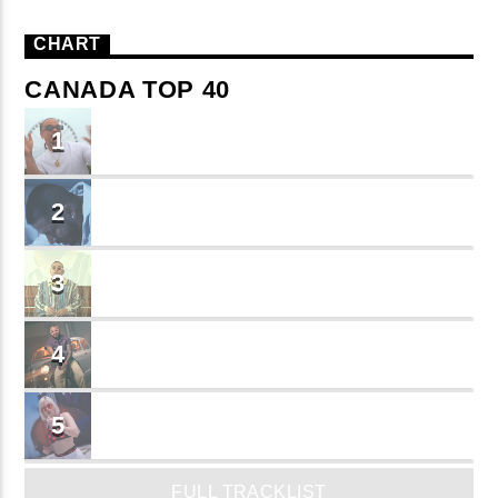
CHART
CANADA TOP 40
TU ME CONOCES
1
Small J EL DE LA S
BRINDO
2
Cruzito
FLASH BACK
3
JEAN SALCEDO
TUSY
4
Landy Garcia
JUEGA
5
MADRiiNA
FULL TRACKLIST