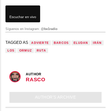
Escuchar en vivo
Síguenos en Instagram:
@be1radio
TAGGED AS
ADVIERTE
BARCOS
ELUDAN
IRÁN
LOS
ORMUZ
RUTA
AUTHOR
RASCO
AUTHOR'S ARCHIVE