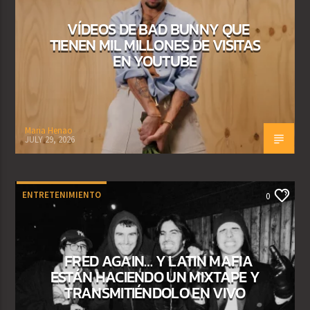
VÍDEOS DE BAD BUNNY QUE
TIENEN MIL MILLONES DE VISITAS
EN YOUTUBE
Maria Henao
JULY 29, 2026
ENTRETENIMIENTO
0
FRED AGAIN… Y LATIN MAFIA
ESTÁN HACIENDO UN MIXTAPE Y
TRANSMITIÉNDOLO EN VIVO