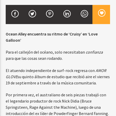
CURRENT SHOW
BALADAS Y VALLENATO
Ocean Alley encuentra su ritmo de ‘Cruisy’ en ‘Love
2:00 PM
5:00 PM
Galloon’
Para el callejón del océano, solo necesitaban
confianza
para que las cosas sean rodando.
Beone Radio
El atuendo independiente de surf-rock regresa con
AMOR
GLOVE
su quinto álbum de estudio que recibió aire el viernes
19 de septiembre a través de la música comunitaria.
Por primera vez, el australiano de seis piezas trabajó con
el legendario productor de rock Nick Didia (Bruce
Springsteen, Rage Against the Machine), luego de una
introducción del ex líder de Powderfinger Bernard Fanning.