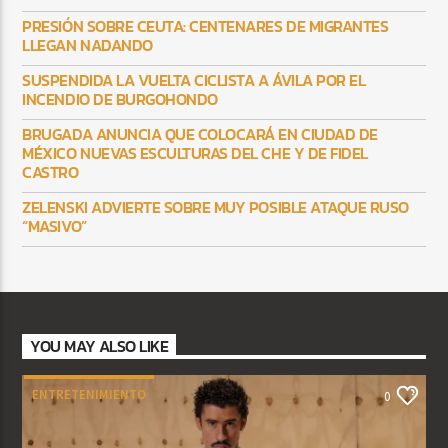
PRESIÓN SOBRE CEUTA: CENTENARES DE MIGRANTES
LLEGAN NADANDO
SUSPENDIDA LA VUELTA CICLISTA A ÁVILA POR EL
INCENDIO DE BURGOHONDO
BRUGADA ANUNCIA QUE COLOCARÁ EN CIUDAD DE
MÉXICO NUEVAS ESCULTURAS DEL CHE Y DE FIDEL
CASTRO
ZELENSKI ADVIERTE SOBRE MUY POSIBLE ATAQUE RUSO
“MASIVO”
YOU MAY ALSO LIKE
ENTRETENIMIENTO
0