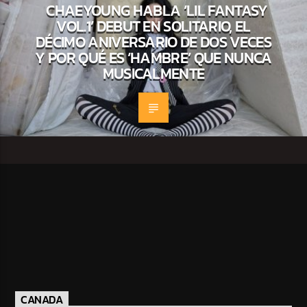
CHAEYOUNG HABLA ‘LIL FANTASY
VOL.1’ DEBUT EN SOLITARIO, EL
DÉCIMO ANIVERSARIO DE DOS VECES
Y POR QUÉ ES ‘HAMBRE’ QUE NUNCA
MUSICALMENTE
CANADA