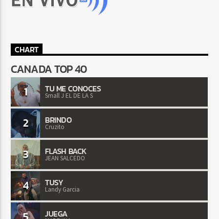
CHART
CANADA TOP 40
TU ME CONOCES
1
Small J EL DE LA S
BRINDO
2
Cruzito
FLASH BACK
3
JEAN SALCEDO
TUSY
4
Landy Garcia
JUEGA
5