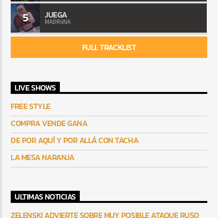
JUEGA
5
MADRiiNA
FULL TRACKLIST
LIVE SHOWS
FREE STYLE
COMPRA VENDE GANA
DE POR AQUÍ Y POR ALLÁ CON TACHA
LA MESA NARANJA
ULTIMAS NOTICIAS
ZELENSKI ADVIERTE SOBRE MUY POSIBLE ATAQUE RUSO