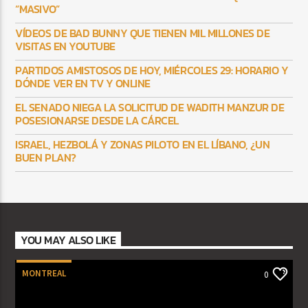
“MASIVO”
VÍDEOS DE BAD BUNNY QUE TIENEN MIL MILLONES DE
VISITAS EN YOUTUBE
PARTIDOS AMISTOSOS DE HOY, MIÉRCOLES 29: HORARIO Y
DÓNDE VER EN TV Y ONLINE
EL SENADO NIEGA LA SOLICITUD DE WADITH MANZUR DE
POSESIONARSE DESDE LA CÁRCEL
ISRAEL, HEZBOLÁ Y ZONAS PILOTO EN EL LÍBANO, ¿UN
BUEN PLAN?
YOU MAY ALSO LIKE
MONTREAL
0