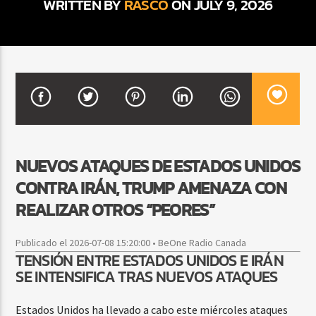
WRITTEN BY
RASCO
ON JULY 9, 2026
CURRENT SHOW
BACHATA PARA EL CAMINO
5:00 PM
7:00 PM
NUEVOS ATAQUES DE ESTADOS UNIDOS
Beone Radio
CONTRA IRÁN, TRUMP AMENAZA CON
REALIZAR OTROS “PEORES”
Publicado el 2026-07-08 15:20:00 • BeOne Radio Canada
TENSIÓN ENTRE ESTADOS UNIDOS E IRÁN
SE INTENSIFICA TRAS NUEVOS ATAQUES
Estados Unidos ha llevado a cabo este miércoles ataques