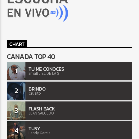
CHART
CANADA TOP 40
TU ME CONOCES
1
Small J EL DE LA S
BRINDO
2
Cruzito
FLASH BACK
3
JEAN SALCEDO
TUSY
4
Landy Garcia