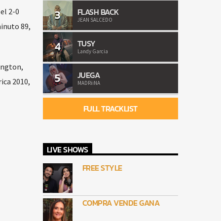
FLASH BACK
el 2-0
3
JEAN SALCEDO
minuto 89,
TUSY
4
Landy Garcia
ington,
JUEGA
5
ica 2010,
MADRiiNA
FULL TRACKLIST
LIVE SHOWS
FREE STYLE
COMPRA VENDE GANA