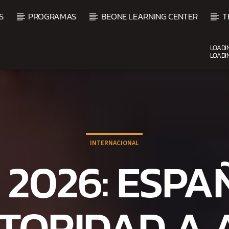
S
PROGRAMAS
BEONE LEARNING CENTER
T
LOADI
LOADI
CURRENT SHOW
BALADAS ROMÁNTICAS
4:00 AM
6:00 AM
INTERNACIONAL
 2026: ESPA
TORIDAD A 