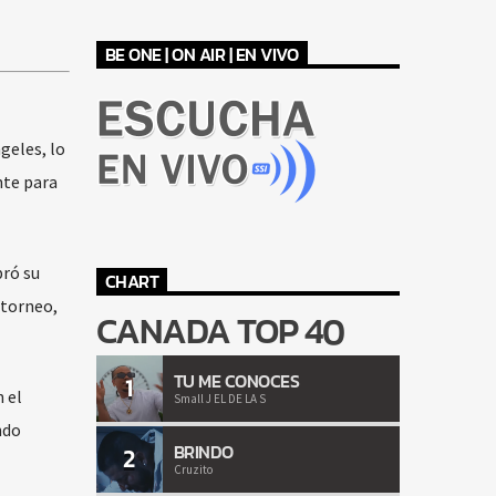
BE ONE | ON AIR | EN VIVO
geles, lo
nte para
bró su
CHART
 torneo,
CANADA TOP 40
TU ME CONOCES
1
 el
Small J EL DE LA S
ndo
BRINDO
2
Cruzito