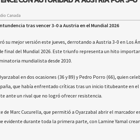
adio Canada
tundencia tras vencer 3-0 a Austria en el Mundial 2026
ó su mejor versión este jueves, derrotando a Austria 3-0 en Los Án
de final del Mundial 2026. Este triunfo representa un hito importa
iminatoria mundialista desde 2010.
arzabal en dos ocasiones (36 y 89) y Pedro Porro (66), quien cele
paña, que había enfrentado críticas tras un inicio titubeante en el
 ante un rival que no logró ofrecer resistencia.
te de Marc Cucurella, que permitió a Oyarzabal abrir el marcador en
ue evidente durante toda la primera parte, con Lamine Yamal crea