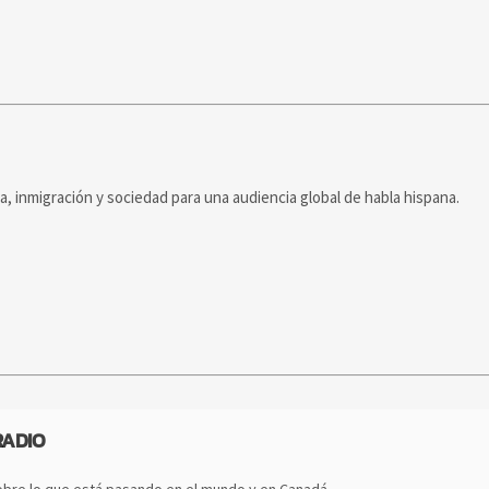
ca, inmigración y sociedad para una audiencia global de habla hispana.
RADIO
bre lo que está pasando en el mundo y en Canadá.