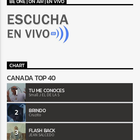
BE ONE | ON AIR | EN VIVO
CHART
CANADA TOP 40
TU ME CONOCES
1
Small J EL DE LA S
BRINDO
2
Cruzito
FLASH BACK
3
JEAN SALCEDO