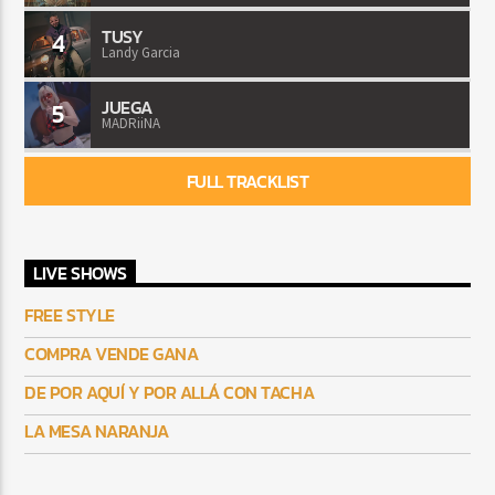
TUSY
4
Landy Garcia
JUEGA
5
MADRiiNA
FULL TRACKLIST
LIVE SHOWS
FREE STYLE
COMPRA VENDE GANA
DE POR AQUÍ Y POR ALLÁ CON TACHA
LA MESA NARANJA