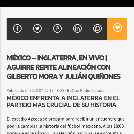
CURRENT SHOW
BALADAS ROMÁNTICAS
4:00 AM
6:00 AM
MÉXICO – INGLATERRA, EN VIVO |
AGUIRRE REPITE ALINEACIÓN CON
Beone Radio
GILBERTO MORA Y JULIÁN QUIÑONES
Publicado el 2026-07-05 18:43:00 • BeOne Radio Canada
MÉXICO ENFRENTA A INGLATERRA EN EL
PARTIDO MÁS CRUCIAL DE SU HISTORIA
El estadio Azteca se prepara para recibir un encuentro que
podría cambiar la historia del fútbol mexicano. A las 18:00
horas de este sábado, la selección nacional se enfrenta a