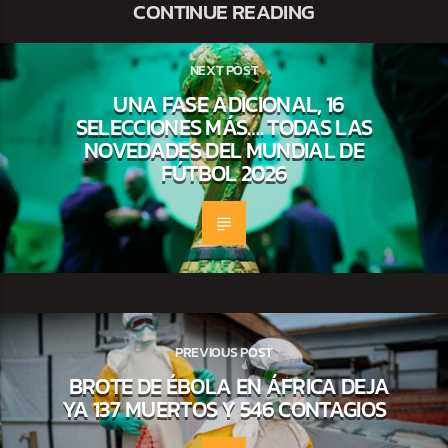
CONTINUE READING
NEXT POST
UNA FASE ADICIONAL, 16
SELECCIONES MÁS…. TODAS LAS
NOVEDADES DEL MUNDIAL DE
FÚTBOL 2026
PREVIOUS POST
BROTE DE ÉBOLA EN ÁFRICA DEJA
YA 137 MUERTOS Y 546 CONTAGIOS