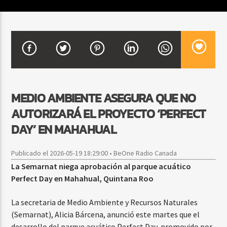
CURRENT SHOW
SALSA MATUTINA
6:00 AM
9:00 AM
MEDIO AMBIENTE ASEGURA QUE NO
AUTORIZARÁ EL PROYECTO ‘PERFECT
Beone Radio
DAY’ EN MAHAHUAL
Publicado el 2026-05-19 18:29:00 • BeOne Radio Canada
La Semarnat niega aprobación al parque acuático
Perfect Day en Mahahual, Quintana Roo
La secretaria de Medio Ambiente y Recursos Naturales
(Semarnat), Alicia Bárcena, anunció este martes que el
desarrollo del parque acuático Perfect Day, promovido por