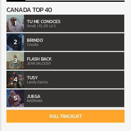
CANADA TOP 40
TU ME CONOCES
1
Small J EL DE LA S
BRINDO
2
Cruzito
FLASH BACK
3
JEAN SALCEDO
TUSY
4
Landy Garcia
JUEGA
5
MADRiiNA
FULL TRACKLIST