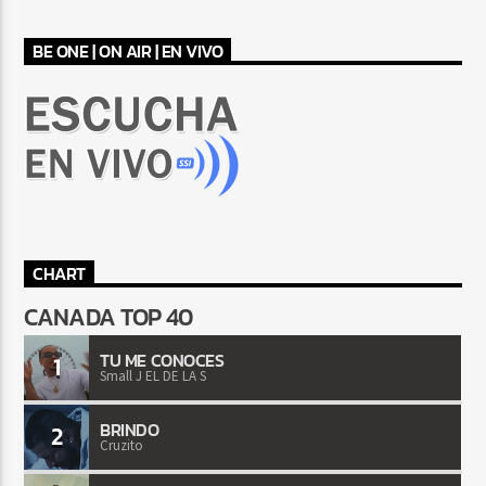
BE ONE | ON AIR | EN VIVO
CHART
CANADA TOP 40
TU ME CONOCES
1
Small J EL DE LA S
BRINDO
2
Cruzito