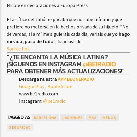
Nicole en declaraciones a Europa Press.
El artífice del tahúr explicaba que no sabe mínimo y que
prefiere no meterse en la hechos privada de su hijuelo. “No,
de verdad, si a mí me siguierais cada día, veríais que
yo hago
mi vida, paso de todo
“, ha insistido.
Source link
“¿TE ENCANTA LA MÚSICA LATINA?
¡SÍGUENOS EN INSTAGRAM
@BE1RADIO
PARA OBTENER MÁS ACTUALIZACIONES!”
Descarga nuestra
APP BEONERADIO
Google Play
|
Apple Store
www.be1radio.com
Instagram:
@be1radio
TAGGED AS
BARCELONA
LADRONES
MÁS
MENOS
SEGURIDAD