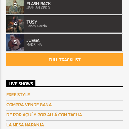
FLASH BACK
3
JEAN SALCEDO
TUSY
4
Landy Garcia
JUEGA
5
MADRiiNA
FULL TRACKLIST
LIVE SHOWS
FREE STYLE
COMPRA VENDE GANA
DE POR AQUÍ Y POR ALLÁ CON TACHA
LA MESA NARANJA