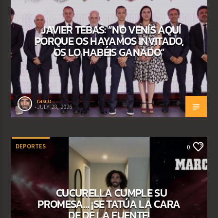
JAVIER TEBAS: “NO VENÍS AQUÍ
PORQUE OS HAYAMOS INVITADO,
OS LO HABÉIS GANADO”
rasco
JULY 28, 2026
DEPORTES
0
CUCURELLA CUMPLE SU
PROMESA… ¡SE TATÚA LA CARA
DE DE LA FUENTE!