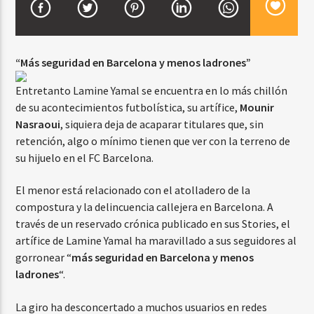
CURRENT SHOW
“Más seguridad en Barcelona y menos ladrones”
VIBRAS TROPICALES
Entretanto Lamine Yamal se encuentra en lo más chillón
2:00 AM
4:00 AM
de su acontecimientos futbolística, su artífice,
Mounir
Nasraoui
, siquiera deja de acaparar titulares que, sin
retención, algo o mínimo tienen que ver con la terreno de
su hijuelo en el FC Barcelona.
Beone Radio
El menor está relacionado con el atolladero de la
compostura y la delincuencia callejera en Barcelona. A
través de un reservado crónica publicado en sus Stories, el
artífice de Lamine Yamal ha maravillado a sus seguidores al
gorronear “
más seguridad en Barcelona y menos
ladrones
“.
La giro ha desconcertado a muchos usuarios en redes