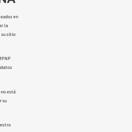
leados en
r la
su sitio
l MPNP
idatos
 no está
r su
uestro