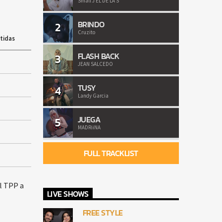
Small J EL DE LA S
BRINDO
2
Cruzito
tidas
FLASH BACK
3
JEAN SALCEDO
TUSY
4
Landy Garcia
JUEGA
5
MADRiiNA
FULL TRACKLIST
l TPP a
LIVE SHOWS
FREE STYLE