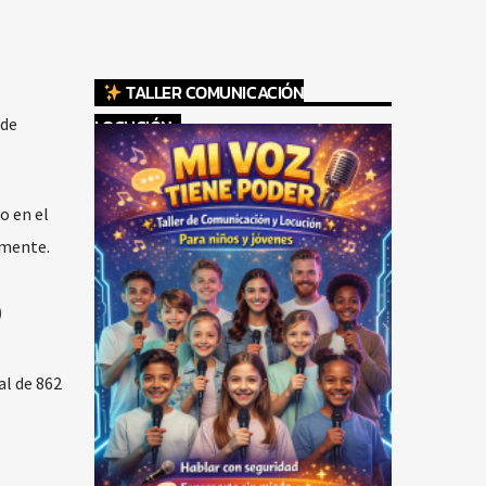
TALLER COMUNICACIÓN
 de
LOCUCIÓN
o en el
amente.
P
al de 862