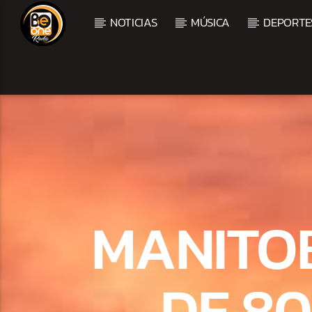
NOTICIAS
MÚSICA
DEPORTE
CURRENT TRACK
TITLE
ARTIST
MANITOB
DE 8