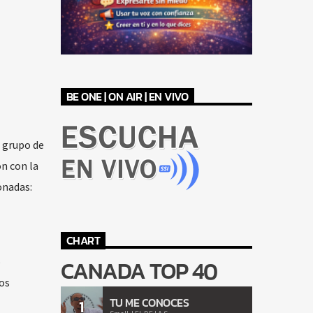
BE ONE | ON AIR | EN VIVO
 grupo de
n con la
onadas:
CHART
CANADA TOP 40
o
os
TU ME CONOCES
1