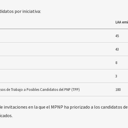
idatos por iniciativa:
LAA emi
45
43
8
3
isos de Trabajo a Posibles Candidatos del PNP (TPP)
180
e invitaciones en la que el MPNP ha priorizado a los candidatos de
icados.