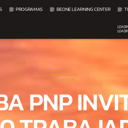
S
PROGRAMAS
BEONE LEARNING CENTER
T
LOADI
LOADI
CURRENT SHOW
UPCOMING SHOW
DJ MIX
VI
12:00 AM
2:00 AM
2:00 
INMIGRACIÓN
A PNP INVI
00 TRABAJA