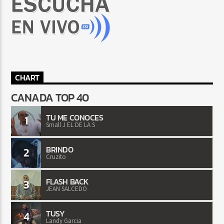
CHART
CANADA TOP 40
TU ME CONOCES
1
Small J EL DE LA S
BRINDO
2
Cruzito
FLASH BACK
3
JEAN SALCEDO
TUSY
4
Landy Garcia