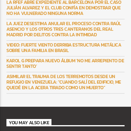
LA RFEF ABRE EXPEDIENTE AL BARCELONA POR EL CASO
JULIÁN ALVAREZ Y EL CLUB CONFÍA EN DEMOSTRAR QUE
NO HA VULNERADO NINGUNA NORMA
LA JUEZ DESESTIMA ANULAR EL PROCESO CONTRA RAÚL
ASENCIO Y LOS OTROS TRES CANTERANOS DEL REAL
MADRID POR DELITOS CONTRA LA INTIMIDAD
VIDEO: FUERTE VIENTO DERRIBA ESTRUCTURA METÁLICA
SOBRE UNA FAMILIA EN BRASIL
KAROL G PREPARA NUEVO ÁLBUM ‘NO ME ARREPIENTO DE
SENTIR TANTO’
ASIMILAR EL TRAUMA DE LOS TERREMOTOS DESDE UN
REFUGIO EN VENEZUELA: “CUANDO SALÍ DEL EDIFICIO, ME
QUEDÉ EN LA ACERA TIRADO COMO UN MUERTO”
YOU MAY ALSO LIKE