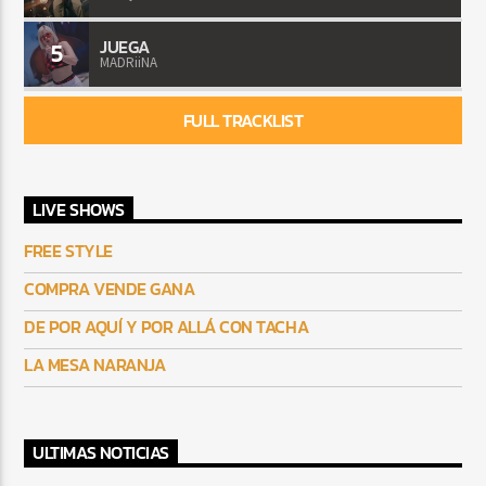
JUEGA
5
MADRiiNA
FULL TRACKLIST
LIVE SHOWS
FREE STYLE
COMPRA VENDE GANA
DE POR AQUÍ Y POR ALLÁ CON TACHA
LA MESA NARANJA
ULTIMAS NOTICIAS