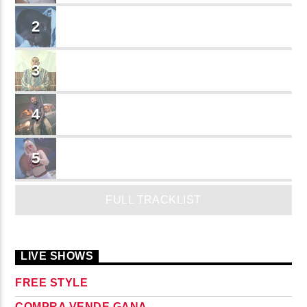
BRINDO
2
Cruzito
FLASH BACK
3
JEAN SALCEDO
TUSY
4
Landy Garcia
JUEGA
5
MADRiiNA
FULL TRACKLIST
LIVE SHOWS
FREE STYLE
COMPRA VENDE GANA