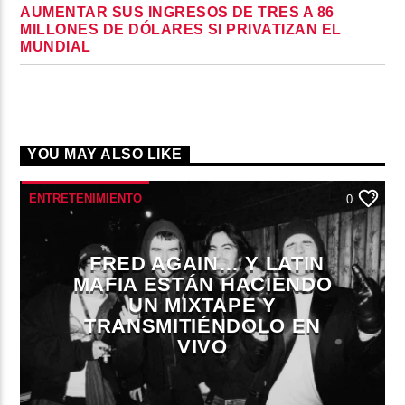
AUMENTAR SUS INGRESOS DE TRES A 86
MILLONES DE DÓLARES SI PRIVATIZAN EL
MUNDIAL
YOU MAY ALSO LIKE
ENTRETENIMIENTO
0
FRED AGAIN… Y LATIN
MAFIA ESTÁN HACIENDO
UN MIXTAPE Y
TRANSMITIÉNDOLO EN
VIVO