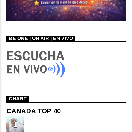
BE ONE | ON AIR | EN VIVO
CHART
CANADA TOP 40
TU ME CONOCES
1
Small J EL DE LA S