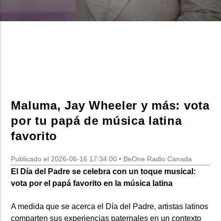
CURRENT SHOW
MEZCLA TROPICAL Y SALSA
1:00 PM
3:00 PM
Maluma, Jay Wheeler y más: vota
por tu papá de música latina
Beone Radio
favorito
Publicado el 2026-06-16 17:34:00 • BeOne Radio Canada
El Día del Padre se celebra con un toque musical:
vota por el papá favorito en la música latina
A medida que se acerca el Día del Padre, artistas latinos
comparten sus experiencias paternales en un contexto