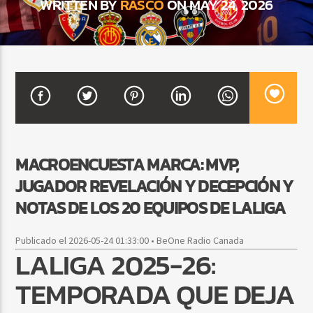
WRITTEN BY
RASCO
ON MAY 24, 2026
CURRENT SHOW
BALADAS Y VALLENATO
2:00 PM
5:00 PM
MACROENCUESTA MARCA: MVP,
Beone Radio
JUGADOR REVELACIÓN Y DECEPCIÓN Y
NOTAS DE LOS 20 EQUIPOS DE LALIGA
Publicado el 2026-05-24 01:33:00 • BeOne Radio Canada
LALIGA 2025-26:
TEMPORADA QUE DEJA