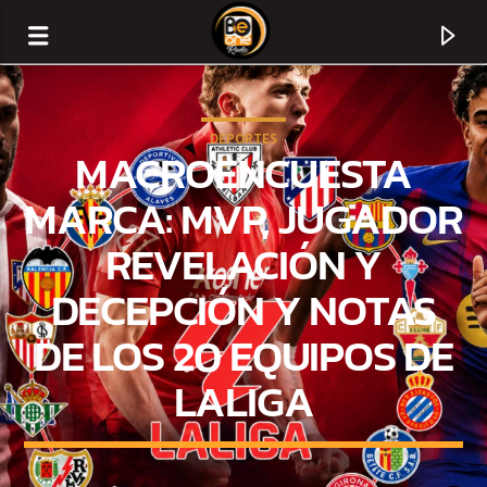
DEPORTES
MACROENCUESTA
MARCA: MVP, JUGADOR
REVELACIÓN Y
DECEPCIÓN Y NOTAS
DE LOS 20 EQUIPOS DE
LALIGA
CURRENT TRACK
TITLE
ARTIST