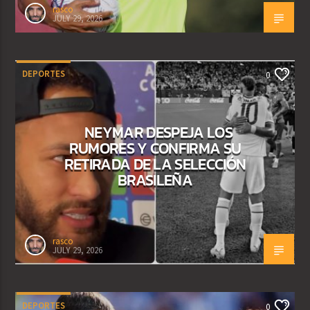
rasco
JULY 29, 2026
DEPORTES
0
NEYMAR DESPEJA LOS
RUMORES Y CONFIRMA SU
RETIRADA DE LA SELECCIÓN
BRASILEÑA
rasco
JULY 29, 2026
DEPORTES
0