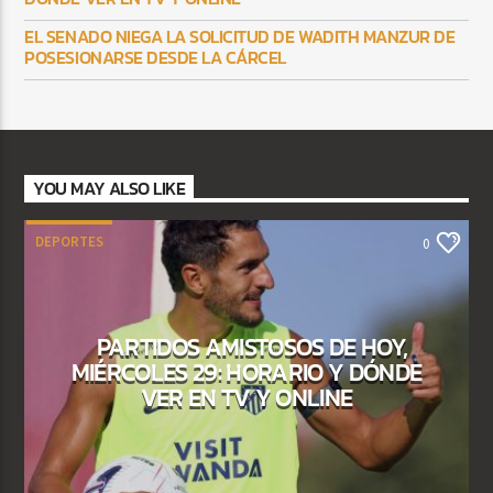
EL SENADO NIEGA LA SOLICITUD DE WADITH MANZUR DE
POSESIONARSE DESDE LA CÁRCEL
YOU MAY ALSO LIKE
DEPORTES
0
PARTIDOS AMISTOSOS DE HOY,
MIÉRCOLES 29: HORARIO Y DÓNDE
VER EN TV Y ONLINE