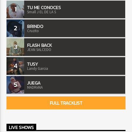
TU ME CONOCES
1
Small J EL DE LA S
BRINDO
2
Cruzito
FLASH BACK
3
JEAN SALCEDO
TUSY
4
Landy Garcia
JUEGA
5
MADRiiNA
FULL TRACKLIST
LIVE SHOWS