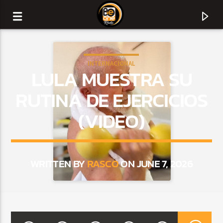
INTERNACIONAL
LULA MUESTRA SU
RUTINA DE EJERCICIOS
(VIDEO)
WRITTEN BY
RASCO
ON JUNE 7, 2026
CURRENT TRACK
TITLE
ARTIST