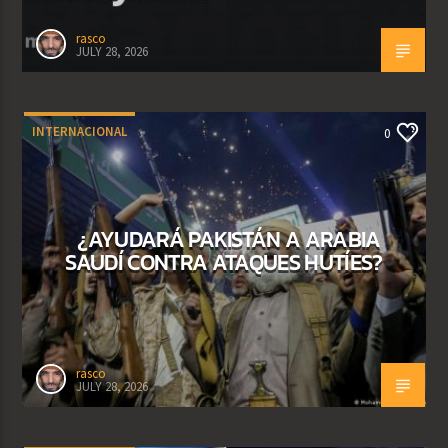
rasco
JULY 28, 2026
INTERNACIONAL
0
¿AYUDARÁ PAKISTÁN A ARABIA
SAUDÍ CONTRA ATAQUES HUTÍES?
rasco
JULY 28, 2026