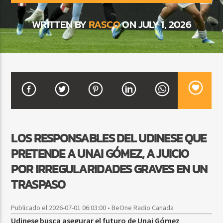
WRITTEN BY
RASCO
ON JULY 1, 2026
CURRENT SHOW
BACHATA Y VALLENATO
9:00 AM
11:00 AM
Beone Radio
LOS RESPONSABLES DEL UDINESE QUE
PRETENDE A UNAI GÓMEZ, A JUICIO
POR IRREGULARIDADES GRAVES EN UN
TRASPASO
Publicado el 2026-07-01 06:03:00 • BeOne Radio Canada
Udinese busca asegurar el futuro de Unai Gómez