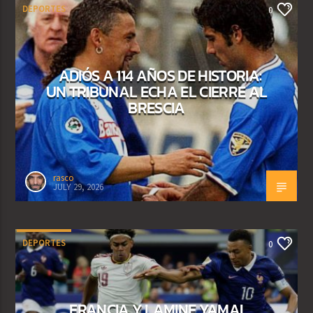
DEPORTES
0
ADIÓS A 114 AÑOS DE HISTORIA:
UN TRIBUNAL ECHA EL CIERRE AL
BRESCIA
rasco
JULY 29, 2026
DEPORTES
0
FRANCIA Y LAMINE YAMAL,