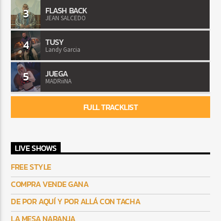
FLASH BACK
3
JEAN SALCEDO
TUSY
4
Landy Garcia
JUEGA
5
MADRiiNA
FULL TRACKLIST
LIVE SHOWS
FREE STYLE
COMPRA VENDE GANA
DE POR AQUÍ Y POR ALLÁ CON TACHA
LA MESA NARANJA