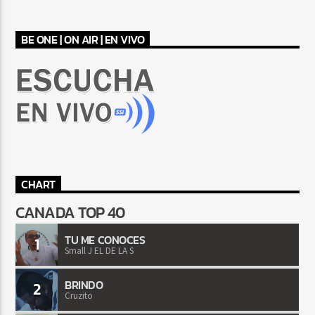
BE ONE | ON AIR | EN VIVO
CHART
CANADA TOP 40
TU ME CONOCES
1
Small J EL DE LA S
BRINDO
2
Cruzito