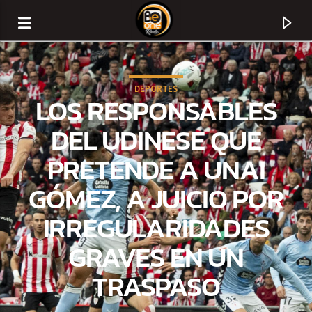
DEPORTES
LOS RESPONSABLES
DEL UDINESE QUE
PRETENDE A UNAI
GÓMEZ, A JUICIO POR
IRREGULARIDADES
GRAVES EN UN
CURRENT TRACK
TRASPASO
TITLE
ARTIST