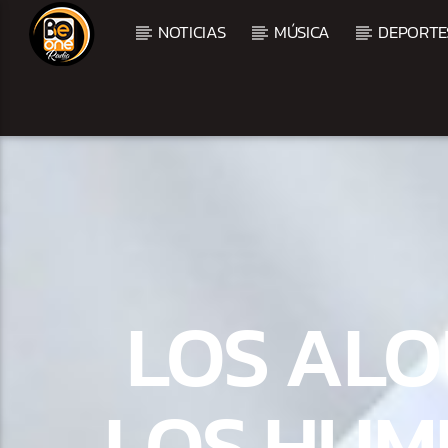
NOTICIAS
MÚSICA
DEPORTE
CURRENT TRACK
TITLE
ARTIST
CURRENT SHOW
BALADAS Y VALLENAT
LOS ALO
2:00 PM
5:00 PM
LOS HUM