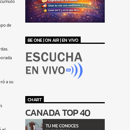
acumuló
mpo de
BE ONE | ON AIR | EN VIVO
rdas.
porada
ró a su
CHART
os
CANADA TOP 40
TU ME CONOCES
1
 el