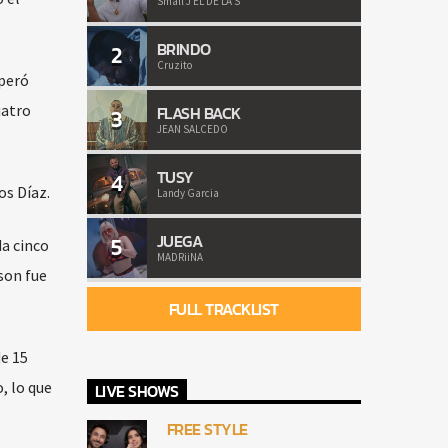
Small J EL DE LA S
BRINDO
2
Cruzito
uperó
uatro
FLASH BACK
3
JEAN SALCEDO
TUSY
4
os Díaz.
Landy Garcia
JUEGA
5
da cinco
MADRiiNA
son fue
FULL TRACKLIST
e 15
, lo que
LIVE SHOWS
FREE STYLE