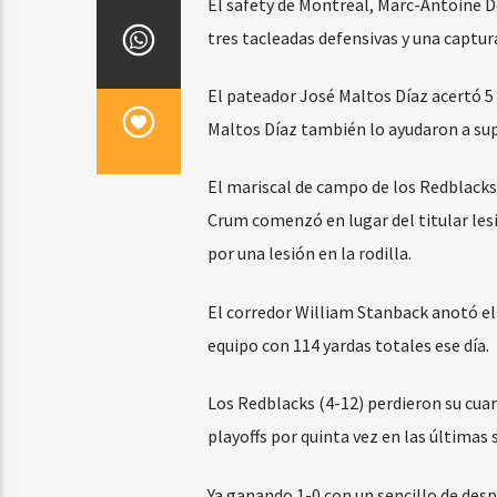
El safety de Montreal, Marc-Antoine 
tres tacleadas defensivas y una captura
El pateador José Maltos Díaz acertó 5 
Maltos Díaz también lo ayudaron a sup
El mariscal de campo de los Redblacks
Crum comenzó en lugar del titular les
por una lesión en la rodilla.
El corredor William Stanback anotó el
equipo con 114 yardas totales ese día.
Los Redblacks (4-12) perdieron su cua
playoffs por quinta vez en las últimas
Ya ganando 1-0 con un sencillo de desp