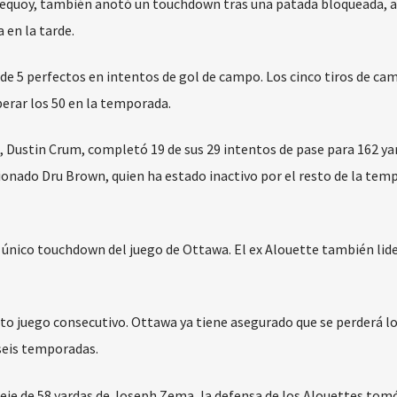
Dequoy, también anotó un touchdown tras una patada bloqueada, 
 en la tarde.
de 5 perfectos en intentos de gol de campo. Los cinco tiros de ca
erar los 50 en la temporada.
, Dustin Crum, completó 19 de sus 29 intentos de pase para 162 ya
ionado Dru Brown, quien ha estado inactivo por el resto de la tem
 único touchdown del juego de Ottawa. El ex Alouette también lide
rto juego consecutivo. Ottawa ya tiene asegurado que se perderá l
 seis temporadas.
eje de 58 yardas de Joseph Zema, la defensa de los Alouettes tomó