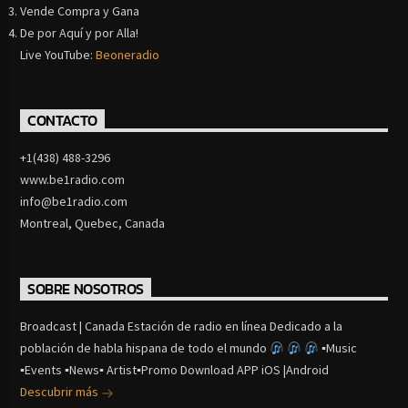
Vende Compra y Gana
De por Aquí y por Alla!
Live YouTube:
Beoneradio
CONTACTO
+1(438) 488-3296
www.be1radio.com
info@be1radio.com
Montreal, Quebec, Canada
SOBRE NOSOTROS
Broadcast | Canada Estación de radio en línea Dedicado a la
población de habla hispana de todo el mundo
▪Music
▪Events ▪News▪ Artist▪Promo Download APP iOS |Android
Descubrir más