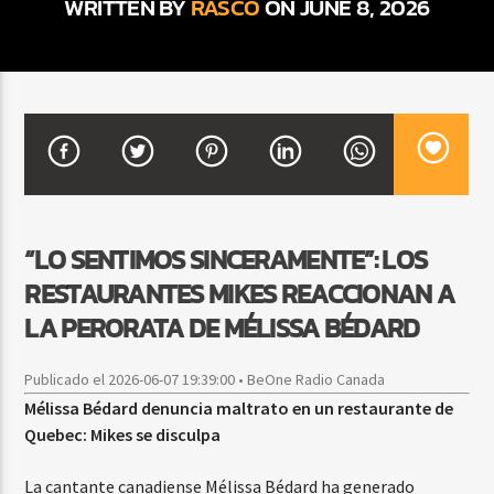
WRITTEN BY
RASCO
ON JUNE 8, 2026
CURRENT SHOW
FIESTA DJ MIX
9:00 PM
12:00 AM
“LO SENTIMOS SINCERAMENTE”: LOS
Beone Radio
RESTAURANTES MIKES REACCIONAN A
LA PERORATA DE MÉLISSA BÉDARD
Publicado el 2026-06-07 19:39:00 • BeOne Radio Canada
Mélissa Bédard denuncia maltrato en un restaurante de
Quebec: Mikes se disculpa
La cantante canadiense Mélissa Bédard ha generado