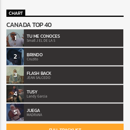
CHART
CANADA TOP 40
TU ME CONOCES
1
Small J EL DE LA S
BRINDO
2
Cruzito
FLASH BACK
3
JEAN SALCEDO
TUSY
4
Landy Garcia
JUEGA
5
MADRiiNA