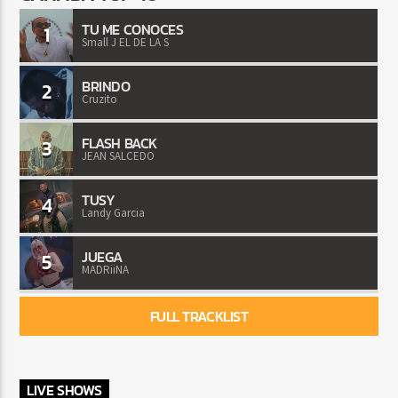
TU ME CONOCES
1
Small J EL DE LA S
BRINDO
2
Cruzito
FLASH BACK
3
JEAN SALCEDO
TUSY
4
Landy Garcia
JUEGA
5
MADRiiNA
FULL TRACKLIST
LIVE SHOWS