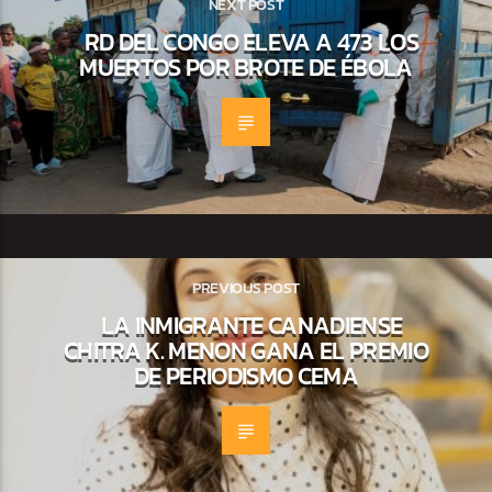
NEXT POST
RD DEL CONGO ELEVA A 473 LOS
MUERTOS POR BROTE DE ÉBOLA
PREVIOUS POST
LA INMIGRANTE CANADIENSE
CHITRA K. MENON GANA EL PREMIO
DE PERIODISMO CEMA