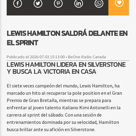
CURRENT SHOW
LEWIS HAMILTON SALDRÁ DELANTE EN
DJ MIX
12:00 AM
2:00 AM
EL SPRINT
Publicado el 2026-07-03 15:13:00 • BeOne Radio Canada
LEWIS HAMILTON LIDERA EN SILVERSTONE
Beone Radio
Y BUSCA LA VICTORIA EN CASA
El siete veces campeón del mundo, Lewis Hamilton, ha
marcado un hito al recuperar la pole position en el Gran
Premio de Gran Bretaña, mientras se prepara para
enfrentar al joven talento italiano Kimi Antonelli en la
carrera al sprint del sábado. Con una sesión de
entrenamientos dominada por su velocidad, Hamilton
busca brillar ante su afición en Silverstone.