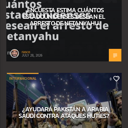
ENCUESTA ESTIMA CUÁNTOS
ESTADOUNIDENSES DESEAN EL
ARRESTO DE NETANYAHU
rasco
JULY 28, 2026
INTERNACIONAL
0
¿AYUDARÁ PAKISTÁN A ARABIA
SAUDÍ CONTRA ATAQUES HUTÍES?