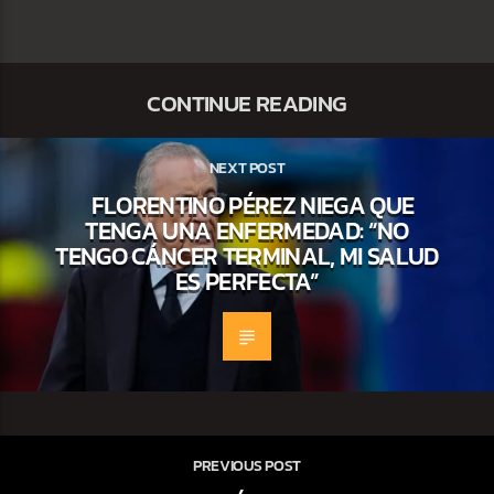
CONTINUE READING
NEXT POST
FLORENTINO PÉREZ NIEGA QUE
TENGA UNA ENFERMEDAD: “NO
TENGO CÁNCER TERMINAL, MI SALUD
ES PERFECTA”
PREVIOUS POST