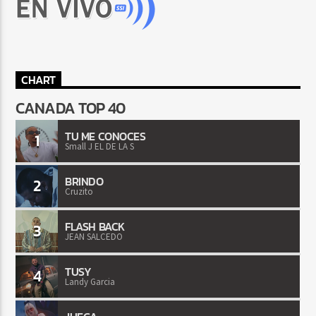
CHART
CANADA TOP 40
TU ME CONOCES
1
Small J EL DE LA S
BRINDO
2
Cruzito
FLASH BACK
3
JEAN SALCEDO
TUSY
4
Landy Garcia