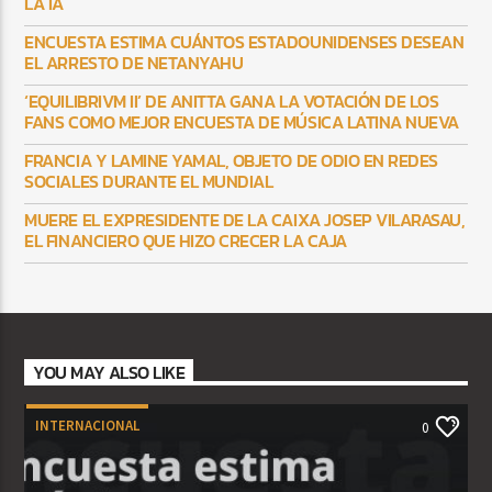
LA IA
ENCUESTA ESTIMA CUÁNTOS ESTADOUNIDENSES DESEAN
EL ARRESTO DE NETANYAHU
‘EQUILIBRIVM II’ DE ANITTA GANA LA VOTACIÓN DE LOS
FANS COMO MEJOR ENCUESTA DE MÚSICA LATINA NUEVA
FRANCIA Y LAMINE YAMAL, OBJETO DE ODIO EN REDES
SOCIALES DURANTE EL MUNDIAL
MUERE EL EXPRESIDENTE DE LA CAIXA JOSEP VILARASAU,
EL FINANCIERO QUE HIZO CRECER LA CAJA
YOU MAY ALSO LIKE
INTERNACIONAL
0