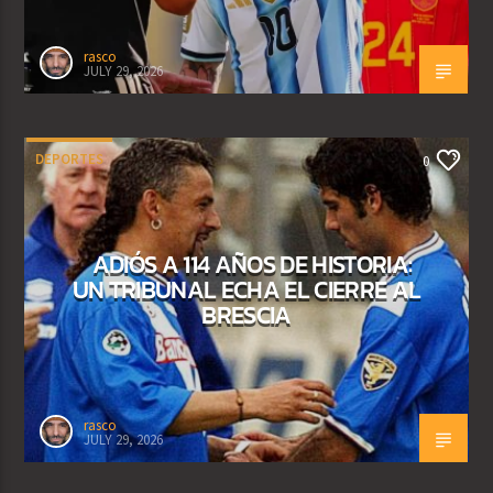
rasco
JULY 29, 2026
DEPORTES
0
ADIÓS A 114 AÑOS DE HISTORIA:
UN TRIBUNAL ECHA EL CIERRE AL
BRESCIA
rasco
JULY 29, 2026