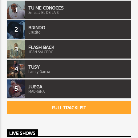
TU ME CONOCES
1
Small J EL DE LA S
BRINDO
2
Cruzito
FLASH BACK
3
JEAN SALCEDO
TUSY
4
Landy Garcia
JUEGA
5
MADRiiNA
FULL TRACKLIST
LIVE SHOWS