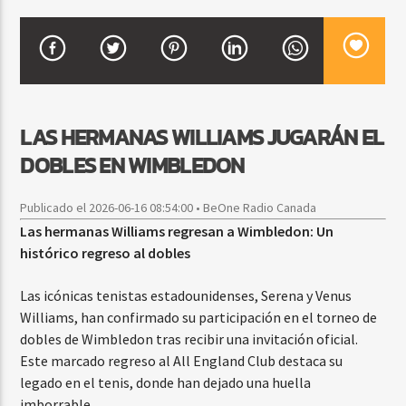
CURRENT SHOW
BEATS URBANOS
11:00 AM
1:00 PM
LAS HERMANAS WILLIAMS JUGARÁN EL
DOBLES EN WIMBLEDON
Publicado el 2026-06-16 08:54:00 • BeOne Radio Canada
Beone Radio
Las hermanas Williams regresan a Wimbledon: Un
histórico regreso al dobles
Las icónicas tenistas estadounidenses, Serena y Venus
Williams, han confirmado su participación en el torneo de
dobles de Wimbledon tras recibir una invitación oficial.
Este marcado regreso al All England Club destaca su
legado en el tenis, donde han dejado una huella
imborrable.