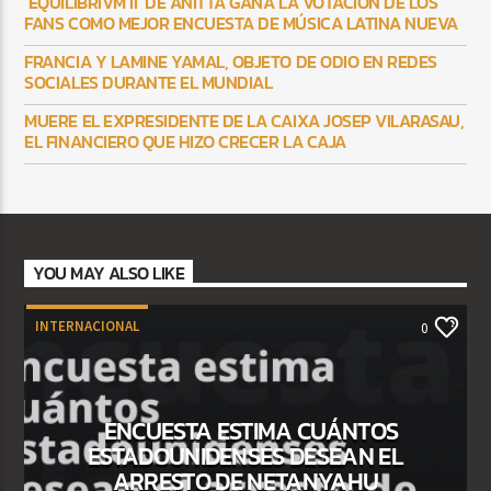
‘EQUILIBRIVM II’ DE ANITTA GANA LA VOTACIÓN DE LOS
FANS COMO MEJOR ENCUESTA DE MÚSICA LATINA NUEVA
FRANCIA Y LAMINE YAMAL, OBJETO DE ODIO EN REDES
SOCIALES DURANTE EL MUNDIAL
MUERE EL EXPRESIDENTE DE LA CAIXA JOSEP VILARASAU,
EL FINANCIERO QUE HIZO CRECER LA CAJA
YOU MAY ALSO LIKE
INTERNACIONAL
0
ENCUESTA ESTIMA CUÁNTOS
ESTADOUNIDENSES DESEAN EL
ARRESTO DE NETANYAHU