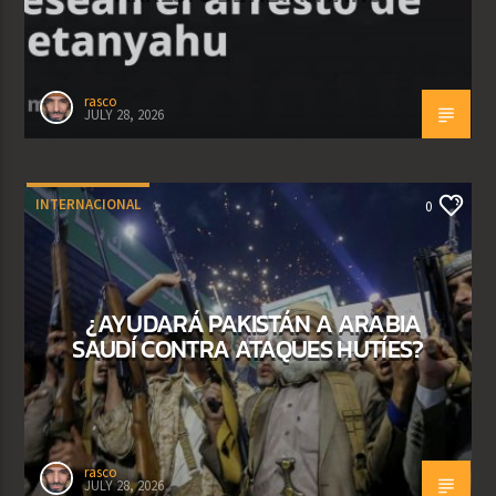
rasco
JULY 28, 2026
INTERNACIONAL
0
¿AYUDARÁ PAKISTÁN A ARABIA
SAUDÍ CONTRA ATAQUES HUTÍES?
rasco
JULY 28, 2026