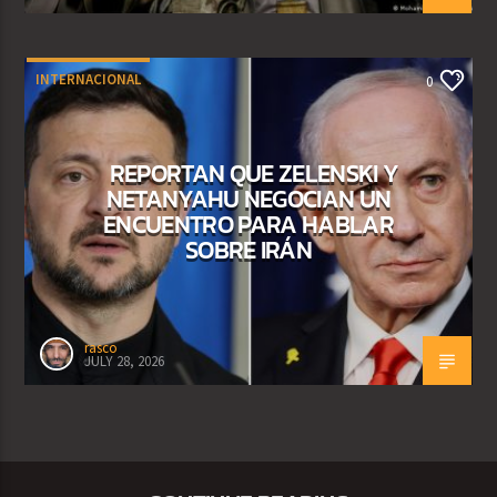
INTERNACIONAL
0
REPORTAN QUE ZELENSKI Y
NETANYAHU NEGOCIAN UN
ENCUENTRO PARA HABLAR
SOBRE IRÁN
rasco
JULY 28, 2026