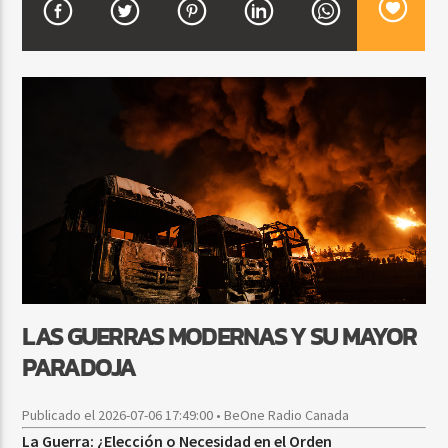
CURRENT SHOW
DJ MIX
12:00 AM
2:00 AM
Beone Radio
LAS GUERRAS MODERNAS Y SU MAYOR
PARADOJA
Publicado el 2026-07-06 17:49:00 • BeOne Radio Canada
La Guerra: ¿Elección o Necesidad en el Orden