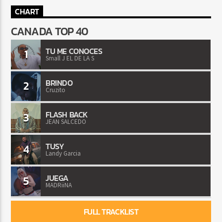
CHART
CANADA TOP 40
TU ME CONOCES
1
Small J EL DE LA S
BRINDO
2
Cruzito
FLASH BACK
3
JEAN SALCEDO
TUSY
4
Landy Garcia
JUEGA
5
MADRiiNA
FULL TRACKLIST