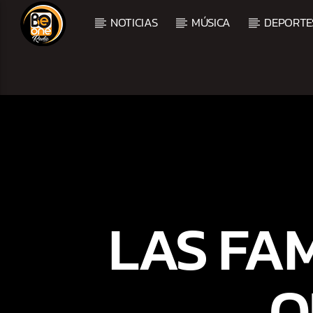
NOTICIAS
MÚSICA
DEPORTE
CURRENT TRACK
TITLE
ARTIST
CURRENT SHOW
BALADAS Y VALLENAT
LAS FA
2:00 PM
5:00 PM
Q