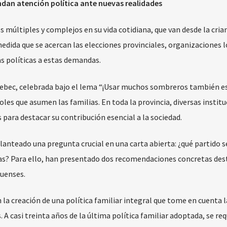
dan atención política ante nuevas realidades
 múltiples y complejos en su vida cotidiana, que van desde la cria
edida que se acercan las elecciones provinciales, organizaciones l
s políticas a estas demandas.
uebec, celebrada bajo el lema “¡Usar muchos sombreros también e
roles que asumen las familias. En toda la provincia, diversas institu
para destacar su contribución esencial a la sociedad.
anteado una pregunta crucial en una carta abierta: ¿qué partido s
lias? Para ello, han presentado dos recomendaciones concretas des
quenses.
a creación de una política familiar integral que tome en cuenta l
 A casi treinta años de la última política familiar adoptada, se req