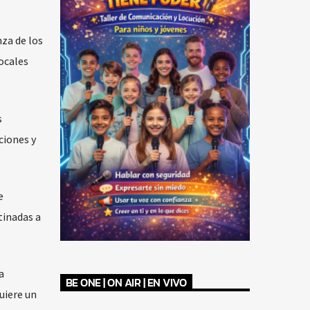
nza de los
ocales
s
ciones y
e
tinadas a
a
BE ONE | ON AIR | EN VIVO
uiere un