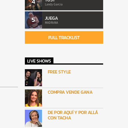
4
Landy Garcia
JUEGA
5
MADRiiNA
FULL TRACKLIST
LIVE SHOWS
FREE STYLE
COMPRA VENDE GANA
DE POR AQUÍ Y POR ALLÁ
CON TACHA