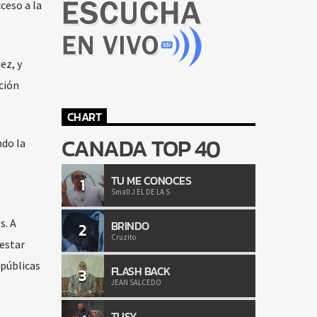
ceso a la
ez, y
ción
CHART
CANADA TOP 40
ndo la
TU ME CONOCES
1
Small J EL DE LA S
s. A
BRINDO
2
Cruzito
nestar
 públicas
FLASH BACK
3
JEAN SALCEDO
TUSY