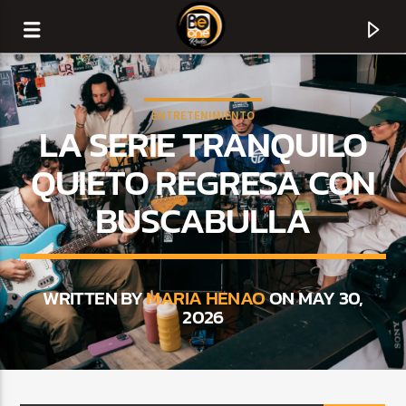
ENTRETENIMIENTO
LA SERIE TRANQUILO
QUIETO REGRESA CON
BUSCABULLA
WRITTEN BY
MARIA HENAO
ON MAY 30,
2026
CURRENT TRACK
TITLE
ARTIST