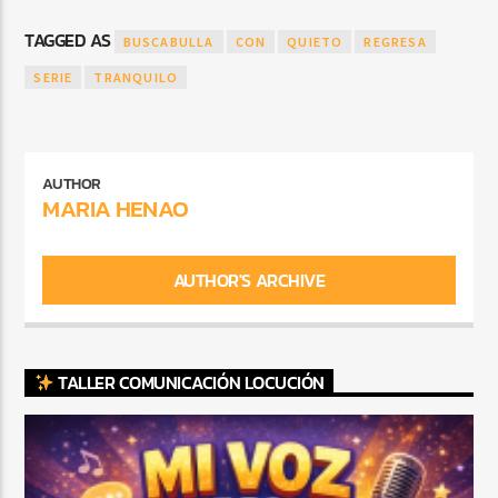
TAGGED AS
BUSCABULLA
CON
QUIETO
REGRESA
SERIE
TRANQUILO
AUTHOR
MARIA HENAO
AUTHOR'S ARCHIVE
TALLER COMUNICACIÓN LOCUCIÓN