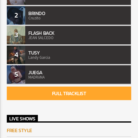
BRINDO
2
Cruzito
FLASH BACK
3
JEAN SALCEDO
TUSY
4
Landy Garcia
JUEGA
5
MADRiiNA
FULL TRACKLIST
LIVE SHOWS
FREE STYLE