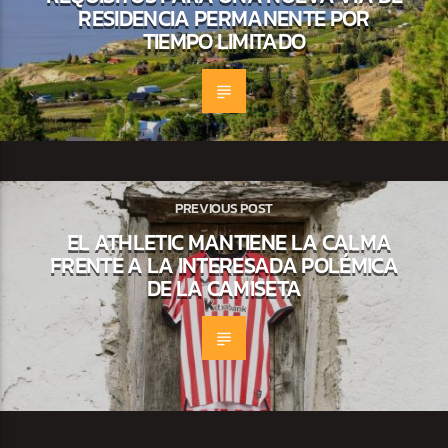
RESIDENCIA PERMANENTE POR
TIEMPO LIMITADO
PREVIOUS POST
EL ATHLETIC MANTIENE LA CALMA
FRENTE A LA INTERESADA POLÉMICA
DE LA CAMISETA