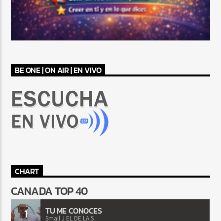
BE ONE | ON AIR | EN VIVO
CHART
CANADA TOP 40
TU ME CONOCES
1
Small J EL DE LA S