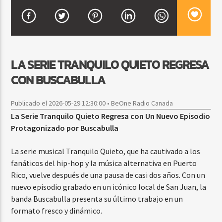
CURRENT SHOW
FIESTA DJ MIX
LA SERIE TRANQUILO QUIETO REGRESA
9:00 PM
12:00 AM
CON BUSCABULLA
Publicado el 2026-05-29 12:30:00 • BeOne Radio Canada
La Serie Tranquilo Quieto Regresa con Un Nuevo Episodio
Beone Radio
Protagonizado por Buscabulla
La serie musical Tranquilo Quieto, que ha cautivado a los
fanáticos del hip-hop y la música alternativa en Puerto
Rico, vuelve después de una pausa de casi dos años. Con un
nuevo episodio grabado en un icónico local de San Juan, la
banda Buscabulla presenta su último trabajo en un
formato fresco y dinámico.