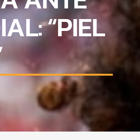
AL: “PIEL
”