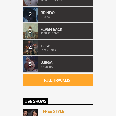
Small J EL DE LA S
BRINDO
2
Cruzito
FLASH BACK
3
JEAN SALCEDO
TUSY
4
Landy Garcia
JUEGA
5
MADRiiNA
FULL TRACKLIST
LIVE SHOWS
FREE STYLE