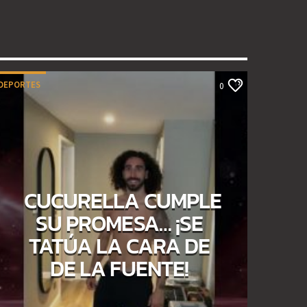
DEPORTES
0
CUCURELLA CUMPLE
SU PROMESA… ¡SE
TATÚA LA CARA DE
DE LA FUENTE!