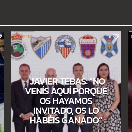
DEPORTES
0
JAVIER TEBAS: “NO
VENÍS AQUÍ PORQUE
OS HAYAMOS
INVITADO, OS LO
HABÉIS GANADO”