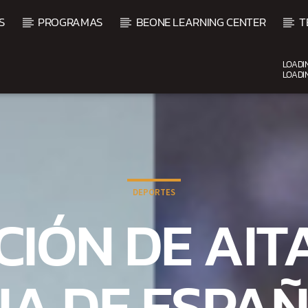
S
PROGRAMAS
BEONE LEARNING CENTER
T
LOADI
LOADI
CURRENT SHOW
BALADAS ROMÁNTICAS
4:00 AM
6:00 AM
DEPORTES
CIÓN DE AIT
IA DE ESPA