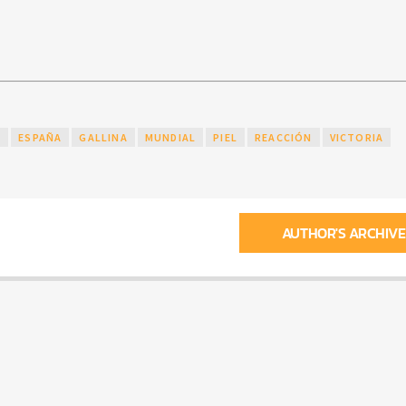
A
ESPAÑA
GALLINA
MUNDIAL
PIEL
REACCIÓN
VICTORIA
AUTHOR'S ARCHIVE