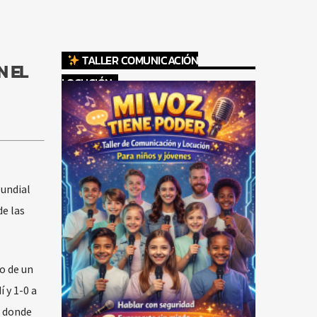
TALLER COMUNICACIÓN
N EL
LOCUCIÓN
Mundial
de las
o de un
 y 1-0 a
, donde