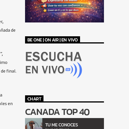
r,
añada de
BE ONE | ON AIR | EN VIVO
”,
ximo
de final.
la
CHART
oles en
CANADA TOP 40
TU ME CONOCES
1