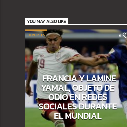
YOU MAY ALSO LIKE
DEPORTES
0
FRANCIA Y LAMINE
YAMAL, OBJETO DE
ODIO EN REDES
SOCIALES DURANTE
EL MUNDIAL