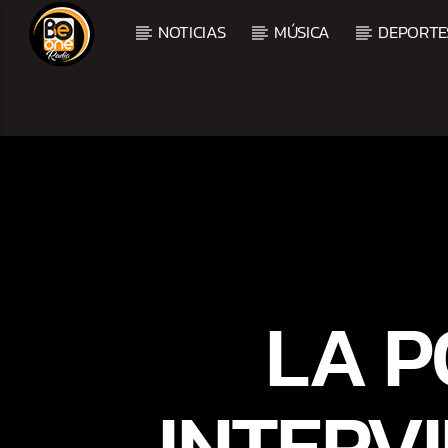
NOTICIAS
MÚSICA
DEPORTE
CURRENT TRACK
TITLE
ARTIST
LA P
INTERV