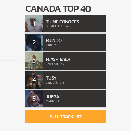
CANADA TOP 40
TU ME CONOCES
1
Small J EL DE LA S
BRINDO
2
Cruzito
FLASH BACK
3
JEAN SALCEDO
TUSY
4
Landy Garcia
JUEGA
5
MADRiiNA
FULL TRACKLIST