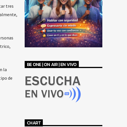
ar tres
nalmente,
ersonas
trico,
BE ONE | ON AIR | EN VIVO
n la
tipo de
CHART