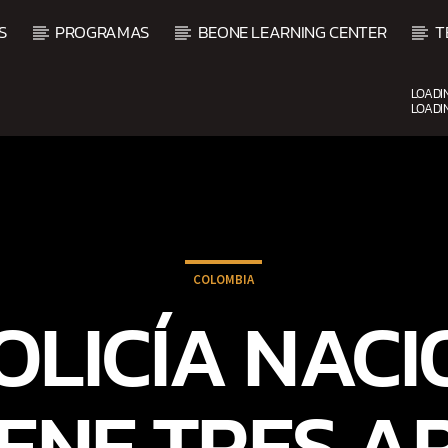
S
PROGRAMAS
BEONE LEARNING CENTER
T
LOADI
LOADI
CURRENT SHOW
UPCOMING SHOW
DJ MIX
VI
12:00 AM
2:00 AM
2:00 
COLOMBIA
OLICÍA NAC
IENE TRES A