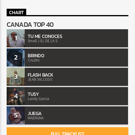
CHART
CANADA TOP 40
TU ME CONOCES
1
Small J EL DE LA S
BRINDO
2
Cruzito
FLASH BACK
3
JEAN SALCEDO
TUSY
4
Landy Garcia
JUEGA
5
MADRiiNA
FULL TRACKLIST