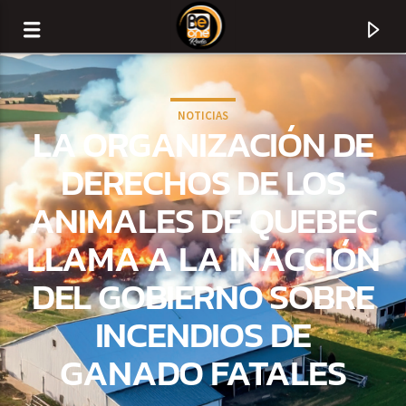
NOTICIAS
LA ORGANIZACIÓN DE
DERECHOS DE LOS
ANIMALES DE QUEBEC
LLAMA A LA INACCIÓN
DEL GOBIERNO SOBRE
INCENDIOS DE
CURRENT TRACK
GANADO FATALES
TITLE
ARTIST