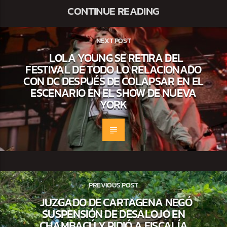
CONTINUE READING
NEXT POST
LOLA YOUNG SE RETIRA DEL
FESTIVAL DE TODO LO RELACIONADO
CON DC DESPUÉS DE COLAPSAR EN EL
ESCENARIO EN EL SHOW DE NUEVA
YORK
PREVIOUS POST
JUZGADO DE CARTAGENA NEGÓ
SUSPENSIÓN DE DESALOJO EN
CHAMBACÚ Y PIDIÓ A FISCALÍA