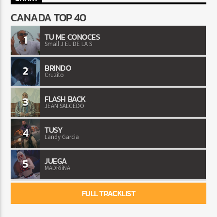
CANADA TOP 40
TU ME CONOCES
1
Small J EL DE LA S
BRINDO
2
Cruzito
FLASH BACK
3
JEAN SALCEDO
TUSY
4
Landy Garcia
JUEGA
5
MADRiiNA
FULL TRACKLIST