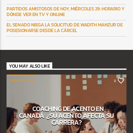
PARTIDOS AMISTOSOS DE HOY, MIÉRCOLES 29: HORARIO Y
DÓNDE VER EN TV Y ONLINE
EL SENADO NIEGA LA SOLICITUD DE WADITH MANZUR DE
POSESIONARSE DESDE LA CÁRCEL
YOU MAY ALSO LIKE
INMIGRACIÓN
0
COACHING DE ACENTO EN
CANADÁ: ¿SU ACENTO AFECTA SU
CARRERA?