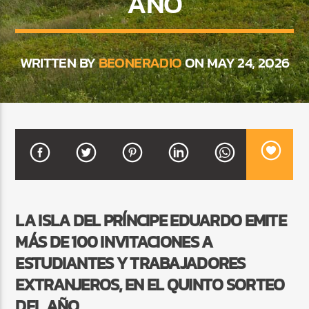
AÑO
CURRENT SHOW
WRITTEN BY
BEONERADIO
ON MAY 24, 2026
FREE STYLE
7:00 PM
9:00 PM
Beone Radio
LA ISLA DEL PRÍNCIPE EDUARDO EMITE
MÁS DE 100 INVITACIONES A
ESTUDIANTES Y TRABAJADORES
EXTRANJEROS, EN EL QUINTO SORTEO
DEL AÑO