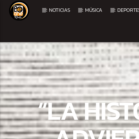
NOTICIAS
MÚSICA
DEPORTE
CURRENT TRACK
TITLE
ARTIST
CURRENT SHOW
BALADAS Y VALLENAT
“LA HIST
2:00 PM
5:00 PM
ADVIER