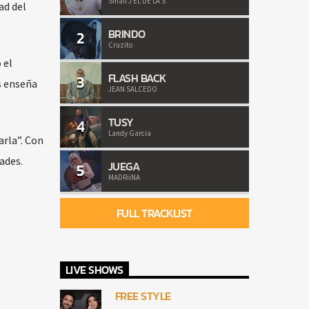
Small J EL DE LA S
ad del
BRINDO
2
Cruzito
 el
FLASH BACK
3
s enseña
JEAN SALCEDO
TUSY
4
Landy Garcia
arla”. Con
ades.
JUEGA
5
MADRiiNA
FULL TRACKLIST
LIVE SHOWS
FREE STYLE