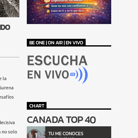
NDO
BE ONE | ON AIR | EN VIVO
e la
 Surena
esafíos
CHART
CANADA TOP 40
ecisiva
a no solo
TU ME CONOCES
1