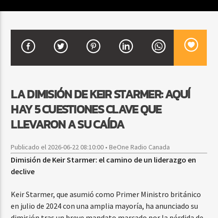
CURRENT SHOW
VIBRAS TROPICALES
2:00 AM
4:00 AM
LA DIMISIÓN DE KEIR STARMER: AQUÍ
HAY 5 CUESTIONES CLAVE QUE
Beone Radio
LLEVARON A SU CAÍDA
Publicado el 2026-06-22 08:10:00 • BeOne Radio Canada
Dimisión de Keir Starmer: el camino de un liderazgo en
declive
Keir Starmer, que asumió como Primer Ministro británico
en julio de 2024 con una amplia mayoría, ha anunciado su
dimisión tras un breve mandato marcado por la pérdida de