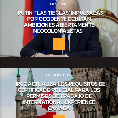
NEXT POST
PUTIN: “LAS ‘REGLAS’ IMPULSADAS
POR OCCIDENTE OCULTAN
AMBICIONES ABIERTAMENTE
NEOCOLONIALISTAS”
PREVIOUS POST
IRCC ACTUALIZA LOS REQUISITOS DE
CERTIFICADO POLICIAL PARA LOS
PERMISOS DE TRABAJO DE
INTERNATIONAL EXPERIENCE
CANADA