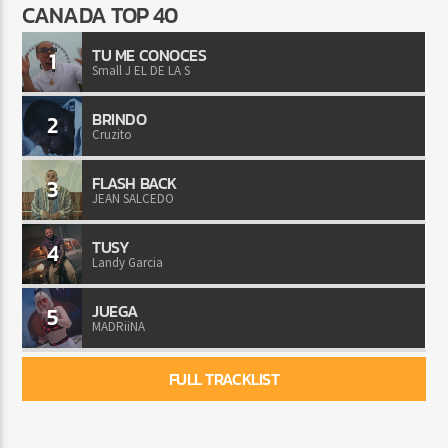
CANADA TOP 40
TU ME CONOCES
1
Small J EL DE LA S
BRINDO
2
Cruzito
FLASH BACK
3
JEAN SALCEDO
TUSY
4
Landy Garcia
JUEGA
5
MADRiiNA
FULL TRACKLIST