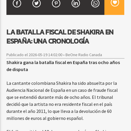
CURRENT SHOW
LA BATALLA FISCAL DE SHAKIRA EN
FIESTA DJ MIX
ESPAÑA: UNA CRONOLOGÍA
9:00 PM
12:00 AM
Publicado el 2026-05-19 14:02:00 • BeOne Radio Canada
Shakira gana la batalla fiscal en España tras ocho años
de disputa
Beone Radio
La cantante colombiana Shakira ha sido absuelta por la
Audiencia Nacional de España en un caso de fraude fiscal
que se extendió durante más de ocho años. El tribunal
decidió que la artista no era residente fiscal en el país
durante el año 2011, lo que lleva a la devolución de 60
millones de euros al gobierno español.