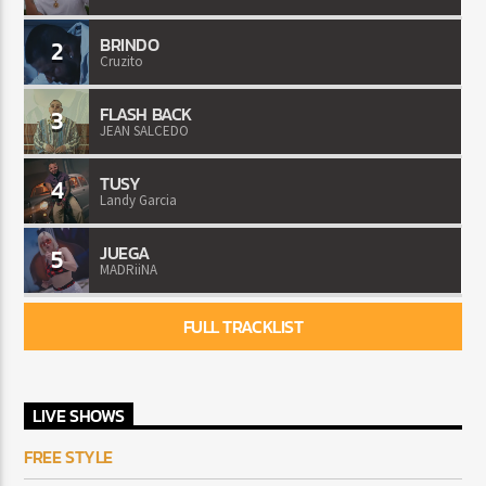
BRINDO
2
Cruzito
FLASH BACK
3
JEAN SALCEDO
TUSY
4
Landy Garcia
JUEGA
5
MADRiiNA
FULL TRACKLIST
LIVE SHOWS
FREE STYLE