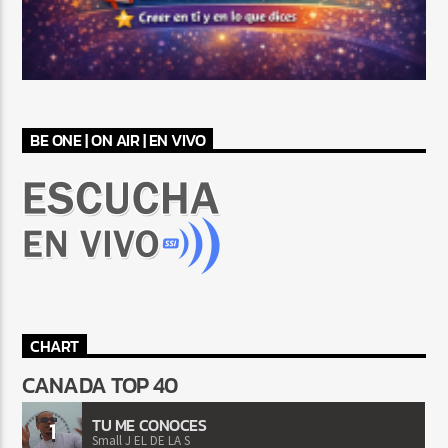
BE ONE | ON AIR | EN VIVO
CHART
CANADA TOP 40
TU ME CONOCES
1
Small J EL DE LA S