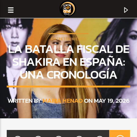
ENTRETENIMIENTO
LA BATALLA FISCAL DE
SHAKIRA EN ESPAÑA:
UNA CRONOLOGÍA
WRITTEN BY
MARIA HENAO
ON MAY 19, 2026
CURRENT TRACK
TITLE
ARTIST