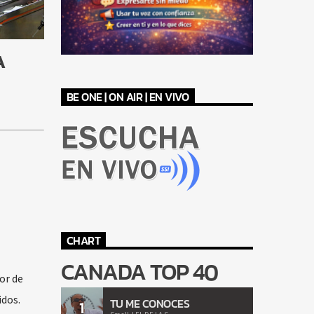
A
BE ONE | ON AIR | EN VIVO
CHART
CANADA TOP 40
or de
idos.
TU ME CONOCES
1