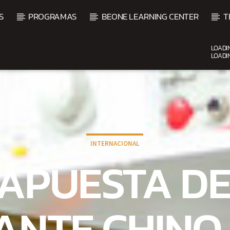
S
PROGRAMAS
BEONE LEARNING CENTER
T
LOADI
LOADI
CURRENT SHOW
FIESTA DJ MIX
9:00 PM
12:00 AM
INTERNACIONAL
 APUESTA DE
ANTE CHINO