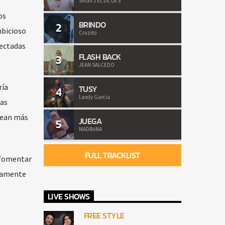
Small J EL DE LA S
os
BRINDO
2
mbicioso
Cruzito
yectadas
FLASH BACK
3
JEAN SALCEDO
ría
TUSY
4
Landy Garcia
las
sean más
JUEGA
5
MADRiiNA
FULL TRACKLIST
 fomentar
icamente
LIVE SHOWS
FREE STYLE