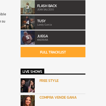
FLASH BACK
3
JEAN SALCEDO
ible
TUSY
4
n su
Landy Garcia
JUEGA
5
MADRiiNA
FULL TRACKLIST
LIVE SHOWS
FREE STYLE
COMPRA VENDE GANA