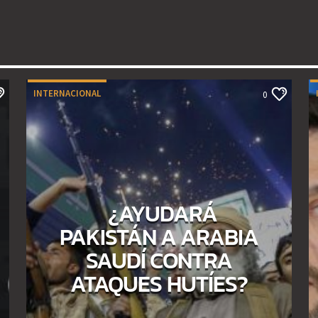
INTERNACIONAL
0
¿AYUDARÁ
PAKISTÁN A ARABIA
SAUDÍ CONTRA
ATAQUES HUTÍES?