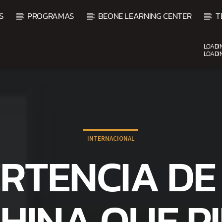
S
PROGRAMAS
BEONE LEARNING CENTER
T
LOADI
LOADI
CURRENT SHOW
VIBRAS TROPICALES
2:00 AM
4:00 AM
INTERNACIONAL
RTENCIA DE
HINA QUE P