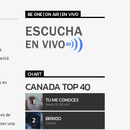
BE ONE | ON AIR | EN VIVO
a
 está
CHART
s es
CANADA TOP 40
TU ME CONOCES
1
Small J EL DE LA S
les de
BRINDO
2
ener una
Cruzito