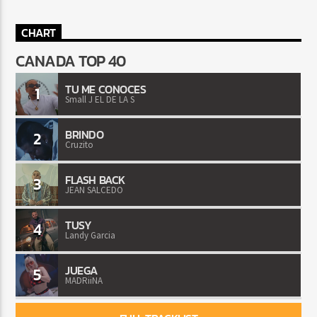
CHART
CANADA TOP 40
TU ME CONOCES
1
Small J EL DE LA S
BRINDO
2
Cruzito
FLASH BACK
3
JEAN SALCEDO
TUSY
4
Landy Garcia
JUEGA
5
MADRiiNA