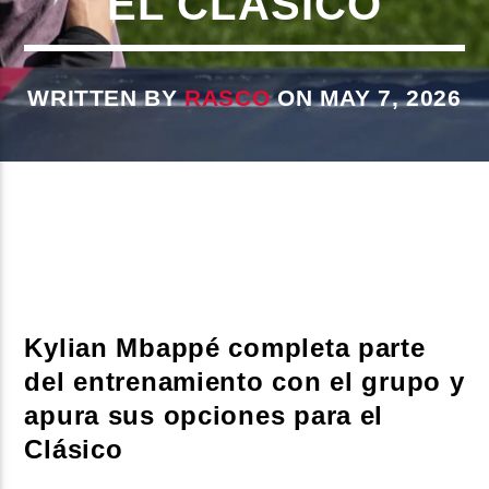
EL CLÁSICO
CURRENT SHOW
WRITTEN BY
RASCO
ON MAY 7, 2026
DJ MIX
12:00 AM
2:00 AM
Beone Radio
Kylian Mbappé completa parte
del entrenamiento con el grupo y
apura sus opciones para el
Clásico