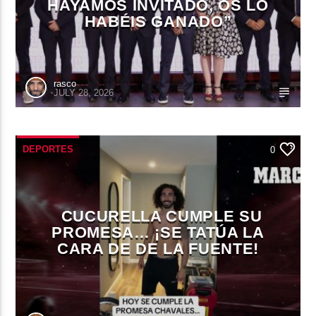
HAYAMOS INVITADO, OS LO
HABÉIS GANADO”
rasco
JULY 28, 2026
DEPORTES
0
CUCURELLA CUMPLE SU
PROMESA… ¡SE TATÚA LA
CARA DE DE LA FUENTE!