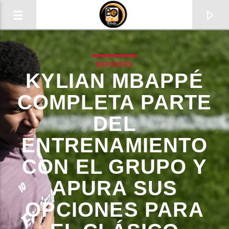
DEPORTES
KYLIAN MBAPPÉ
COMPLETA PARTE
DEL
ENTRENAMIENTO
CON EL GRUPO Y
APURA SUS
CURRENT TRACK
OPCIONES PARA
TITLE
ARTIST