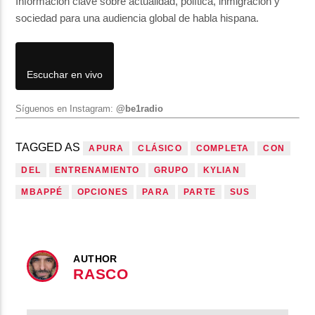
Información clave sobre actualidad, política, inmigración y
sociedad para una audiencia global de habla hispana.
Escuchar en vivo
Síguenos en Instagram:
@be1radio
TAGGED AS
APURA
CLÁSICO
COMPLETA
CON
DEL
ENTRENAMIENTO
GRUPO
KYLIAN
MBAPPÉ
OPCIONES
PARA
PARTE
SUS
AUTHOR
RASCO