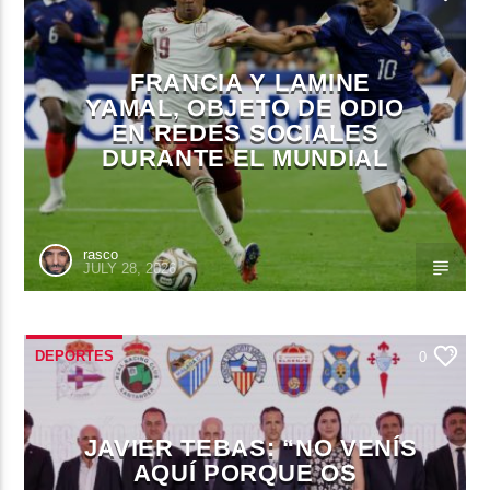
FRANCIA Y LAMINE
YAMAL, OBJETO DE ODIO
EN REDES SOCIALES
DURANTE EL MUNDIAL
rasco
JULY 28, 2026
DEPORTES
0
JAVIER TEBAS: “NO VENÍS
AQUÍ PORQUE OS