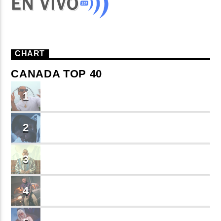
CHART
CANADA TOP 40
TU ME CONOCES
1
Small J EL DE LA S
BRINDO
2
Cruzito
FLASH BACK
3
JEAN SALCEDO
TUSY
4
Landy Garcia
JUEGA