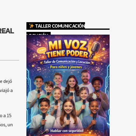
TALLER COMUNICACIÓN
REAL
LOCUCIÓN
e dejó
viajó a
o a 15
os, un