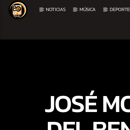
NOTICIAS
MÚSICA
DEPORTE
CURRENT TRACK
TITLE
ARTIST
JOSÉ M
DEL BE