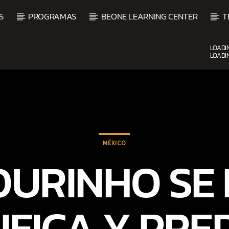
S
PROGRAMAS
BEONE LEARNING CENTER
T
LOADI
LOADI
CURRENT SHOW
BALADAS ROMÁNTICAS
4:00 AM
6:00 AM
MÉXICO
OURINHO SE 
NFICA Y PRE