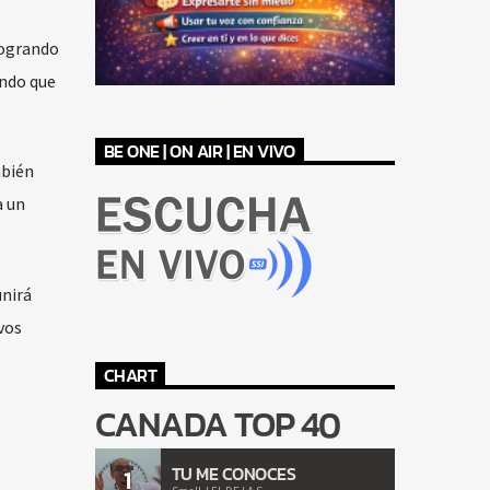
logrando
ando que
BE ONE | ON AIR | EN VIVO
mbién
a un
unirá
vos
CHART
CANADA TOP 40
TU ME CONOCES
1