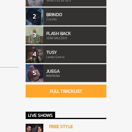
Small J EL DE LA S
BRINDO
2
Cruzito
FLASH BACK
3
JEAN SALCEDO
TUSY
4
Landy Garcia
JUEGA
5
MADRiiNA
FULL TRACKLIST
LIVE SHOWS
FREE STYLE