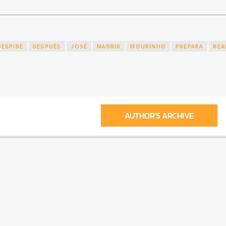
DESPIDE
DESPUÉS
JOSÉ
MADRID
MOURINHO
PREPARA
REA
AUTHOR'S ARCHIVE